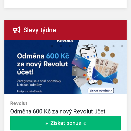
Slevy týdne
Revolut
Odměna 600 Kč za nový Revolut účet
» Získat bonus «