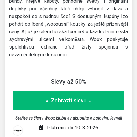
bundy, hřejivé kabáty, pohodlné svetry i originální
doplňky pro všechny, kteří chtějí vybočit z davu a
nespokojí se s nudnou šedí. S dostupnými kupóny lze
pořídit oblíbené „wooxusní“ kousky za ještě příznivější
ceny. Ať už je cílem horská túra nebo každodenní cesta
sychravými ulicemi velkoměsta, Woox poskytuje
spolehlivou ochranu před živly spojenou s
nezaměnitelným designem.
Slevy až 50%
» Zobrazit slevu «
Staňte se členy Woox klubu a nakupujte o polovinu levněji
Platí min. do 10. 8. 2026