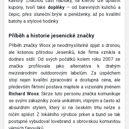
kalhoty. Značnou část nabídky, na kterou lze uplatnit
kupóny, tvoří také
doplňky
– od barevných kulichů a
čepic, přes sluneční brýle a peněženky, až po kvalitní
batohy a stylové hodinky.
Příběh a historie jesenické značky
Příběh značky Woox je neodmyslitelně spjat s drsnou,
ale krásnou přírodou Jeseníků, kde firma vznikla a
dodnes sídlí. Od svých počátků kolem roku 2007 se
značka profilovala jako alternativa k drahým
mezinárodním outdoorovým labelům. Za úspěchem
stojí nejen kvalitní zpracování a dostupná cena, ale
především fiktivní postava majitele a vizionáře jménem
Richard Woox
. Skrze tuto personu značka komunikuje
se svými zákazníky zcela unikátním, vtipným a často až
absurdním stylem, který si na českém trhu nelze s
ničím splést. Z lokálního výrobce prken a bund se tak
postupně vybudoval lovebrand s obrovskou komunitou
věrných fanoušků.