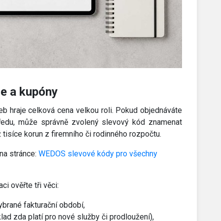
ce a kupóny
b hraje celková cena velkou roli. Pokud objednáváte
ředu, může správně zvolený slevový kód znamenat
 tisíce korun z firemního či rodinného rozpočtu.
na stránce:
WEDOS slevové kódy pro všechny
i ověřte tři věci:
vybrané fakturační období,
lad zda platí pro nové služby či prodloužení),