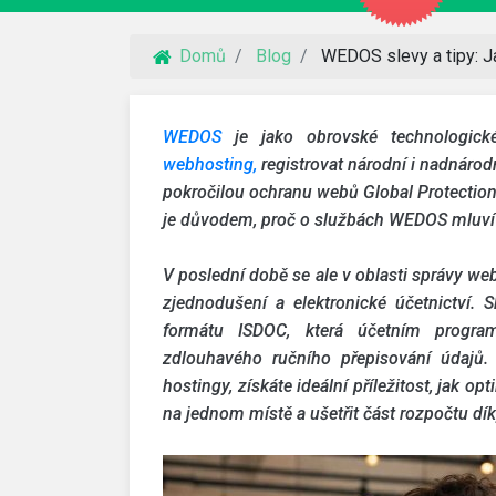
Domů
Blog
WEDOS slevy a tipy: J
WEDOS
je jako obrovské technologic
webhosting,
registrovat národní i nadnárodn
pokročilou ochranu webů Global Protecti
je důvodem, proč o službách WEDOS mluví to
V poslední době se ale v oblasti správy w
zjednodušení a elektronické účetnictví.
formátu ISDOC, která účetním progra
zdlouhavého ručního přepisování údajů.
hostingy, získáte ideální příležitost, jak o
na jednom místě a ušetřit část rozpočtu d