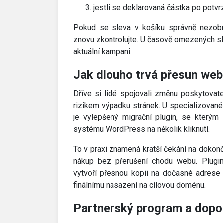
jestli se deklarovaná částka po potvr
Pokud se sleva v košíku správně nezobra
znovu zkontrolujte. U časově omezených sl
aktuální kampani.
Jak dlouho trvá přesun we
Dříve si lidé spojovali změnu poskytova
rizikem výpadku stránek. U specializované
je vylepšený migrační plugin, se který
systému WordPress na několik kliknutí.
To v praxi znamená kratší čekání na dokon
nákup bez přerušení chodu webu. Plugi
vytvoří přesnou kopii na dočasné adrese 
finálnímu nasazení na cílovou doménu.
Partnerský program a dopo