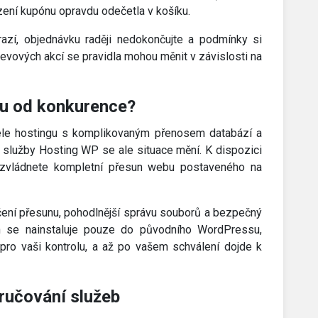
zení kupónu opravdu odečetla v košíku.
zí, objednávku raději nedokončujte a podmínky si
evových akcí se pravidla mohou měnit v závislosti na
bu od konkurence?
tele hostingu s komplikovaným přenosem databází a
 služby Hosting WP se ale situace mění. K dispozici
m zvládnete kompletní přesun webu postaveného na
čení přesunu, pohodlnější správu souborů a bezpečný
n se nainstaluje pouze do původního WordPressu,
pro vaši kontrolu, a až po vašem schválení dojde k
ručování služeb