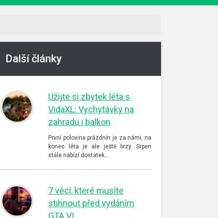
Další články
Užijte si zbytek léta s
VidaXL: Vychytávky na
zahradu i balkon
První polovina prázdnin je za námi, na
konec léta je ale ještě brzy. Srpen
stále nabízí dostatek…
7 věcí, které musíte
stihnout před vydáním
GTA VI