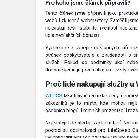
Pro koho jsme článek připravili?
Tento článek jsme připravili jako praktic
webů i zkušené webmastery. Zaměřili jsme 
nejčastěji řeší: stabilitu, rychlost načít
uplatnění akčních bonusů.
Vycházíme z veřejně dostupných informací
stránek poskytovatele a zkušeností s tí
služeb. Pokud se podmínky akcí nebo t
doporučujeme je před nákupem... vždy ověřit
Proč lidé nakupují služby 
WEDOS
láká hlavně na nízké ceny, neomez
zákazníků je to místo, kde mohou najít 
osobních blogů, firemních prezentací i roz
Nejčastěji lidé hledají základní tarif No
pokročilou optimalizací pro LiteSpeed Ca
výkonné virtuální servery VPS ON pro nároč