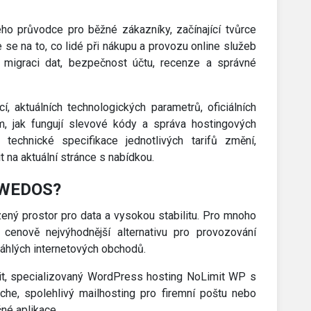
kého průvodce pro běžné zákazníky, začínající tvůrce
se na to, co lidé při nákupu a provozu online služeb
ání, migraci dat, bezpečnost účtu, recenze a správné
, aktuálních technologických parametrů, oficiálních
m, jak fungují slevové kódy a správa hostingových
echnické specifikace jednotlivých tarifů změní,
 na aktuální stránce s nabídkou.
u WEDOS?
ený prostor pro data a vysokou stabilitu. Pro mnoho
cenově nejvýhodnější alternativu pro provozování
sáhlých internetových obchodů.
Limit, specializovaný WordPress hosting NoLimit WP s
che, spolehlivý mailhosting pro firemní poštu nebo
né aplikace.