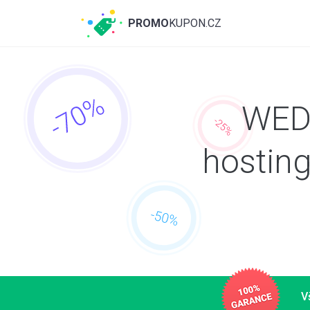
PROMO
KUPON.CZ
WEDO
hostin
V