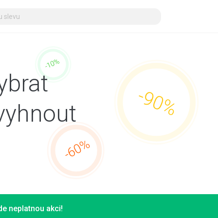
ybrat
vyhnout
e neplatnou akci!