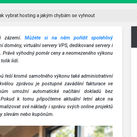
ak vybrat hosting a jakým chybám se vyhnout
ké zázemí.
Můžete si na něm pořídit spolehlivý
í domény, virtuální servery VPS, dedikované servery i
on. Právě výhodný poměr ceny a neomezeného výkonu
lik lidí.
ebů řeší kromě samotného výkonu také administrativní
 Skvělou zprávou je postupné zavádění fakturace ve
mům umožní automatické načítání dokladů bez
 Pokud k tomu připočteme aktuální letní akce na
ptimalizovat své náklady i správu svých online projektů
íky slevám nebo kupónům.