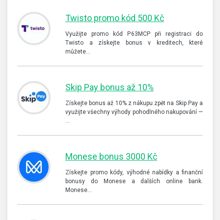
Twisto promo kód 500 Kč
Využijte promo kód P63MCP při registraci do
Twisto a získejte bonus v kreditech, které
můžete…
Skip Pay bonus až 10%
Získejte bonus až 10% z nákupu zpět na Skip Pay a
využijte všechny výhody pohodlného nakupování —
…
Monese bonus 3000 Kč
Získejte promo kódy, výhodné nabídky a finanční
bonusy do Monese a dalších online bank.
Monese…