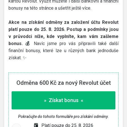
kartou Revolut. Využít můžete i další bankovní a finanční
bonusy na této stránce a ušetřit ještě více.
Akce na získání odměny za založení účtu Revolut
platí pouze do 25. 8. 2026. Postup a podmínky jsou
v průvodci níže, kde vyplníte, kam vám zašleme
bonus. 💰
Navíc jsme pro vás připravili také další
finanční bonusy, které lze u různých bank jednoduše
získat. ✨
Odměna 600 Kč za nový Revolut účet
» Získat bonus «
Pokračujte do tohoto formuláře pro získání odměny.
Platí pouze do 25. 8. 2026