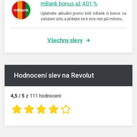
mBank bonus až 4,01 %
Uplatněte aktuální promo kód mBank či bonus za
založení účtu a přidejte se k více než půl milionu…
Všechny slevy
Hodnocení slev na Revolut
4,5 / 5
z 111 hodnocení