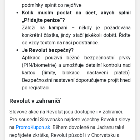
podmínky splnit co nejdříve.
Kolik musím poslat na účet, abych splnil
„Přidejte peníze“?
Záleží na kampani – někdy je požadována
konkrétní částka, jindy stačí jakékoli dobití. Řiďte
se vždy textem na naši podstránce.
Je Revolut bezpečný?
Aplikace používá běžné bezpečnostní prvky
(PIN/biometrie) a umožňuje detailní kontrolu nad
kartou (limity, blokace, nastavení plateb).
Bezpečnostní nastavení doporučujeme projít hned
po registraci.
Revolut v zahraničí
Slevové akce na Revolut jsou dostupné i v zahraničí.
Pro sousední Slovensko najdete všechny Revolut slevy
na
PromoKupon.sk
. Během dovolené na Jadranu také
nepřijdete zkrátka, Revolut působí i v Chorvatsku a