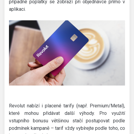
případné poplatky se zobrazí při objednávce přímo v
aplikaci.
Revolut nabízí i placené tarify (např. Premium/Metal),
které mohou přidávat další výhody. Pro využití
vstupního bonusu většinou stačí postupovat podle
podmínek kampaně – tarif vždy vybírejte podle toho, co