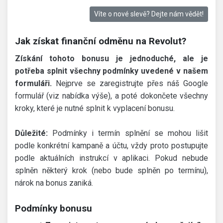
Víte o nové slevě? Dejte nám vědět!
Jak získat finanční odměnu na Revolut?
Získání tohoto bonusu je jednoduché, ale je
potřeba splnit všechny podmínky uvedené v našem
formuláři.
Nejprve se zaregistrujte přes náš Google
formulář (viz nabídka výše), a poté dokončete všechny
kroky, které je nutné splnit k vyplacení bonusu.
Důležité:
Podmínky i termín splnění se mohou lišit
podle konkrétní kampaně a účtu, vždy proto postupujte
podle aktuálních instrukcí v aplikaci. Pokud nebude
splněn některý krok (nebo bude splněn po termínu),
nárok na bonus zaniká.
Podmínky bonusu