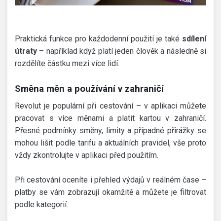
Praktická funkce pro každodenní použití je také
sdílení
útraty
– například když platí jeden člověk a následně si
rozdělíte částku mezi více lidí.
Směna měn a používání v zahraničí
Revolut je populární při cestování – v aplikaci můžete
pracovat s více měnami a platit kartou v zahraničí.
Přesné podmínky směny, limity a případné přirážky se
mohou lišit podle tarifu a aktuálních pravidel, vše proto
vždy zkontrolujte v aplikaci před použitím.
Při cestování oceníte i přehled výdajů v reálném čase –
platby se vám zobrazují okamžitě a můžete je filtrovat
podle kategorií.