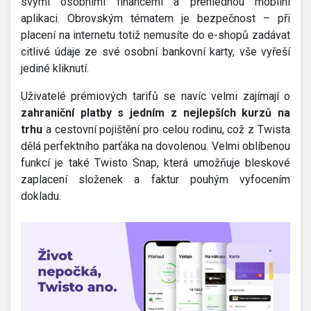
svými osobními financemi a přehlednou mobilní
aplikaci. Obrovským tématem je bezpečnost – při
placení na internetu totiž nemusíte do e-shopů zadávat
citlivé údaje ze své osobní bankovní karty, vše vyřeší
jediné kliknutí.
Uživatelé prémiových tarifů se navíc velmi zajímají o
zahraniční platby s jedním z nejlepších kurzů na
trhu
a cestovní pojištění pro celou rodinu, což z Twista
dělá perfektního parťáka na dovolenou. Velmi oblíbenou
funkcí je také Twisto Snap, která umožňuje bleskové
zaplacení složenek a faktur pouhým vyfocením
dokladu.