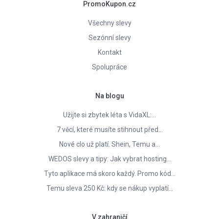
PromoKupon.cz
Všechny slevy
Sezónní slevy
Kontakt
Spolupráce
Na blogu
Užijte si zbytek léta s VidaXL:…
7 věcí, které musíte stihnout před…
Nové clo už platí. Shein, Temu a…
WEDOS slevy a tipy: Jak vybrat hosting…
Tyto aplikace má skoro každý. Promo kód…
Temu sleva 250 Kč: kdy se nákup vyplatí…
V zahraničí