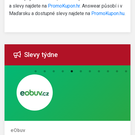
a slevy najdete na
PromoKupon.hr
. Answear působí i v
Maďarsku a dostupné slevy najdete na
PromoKupon.hu
.
Slevy týdne
eObuv