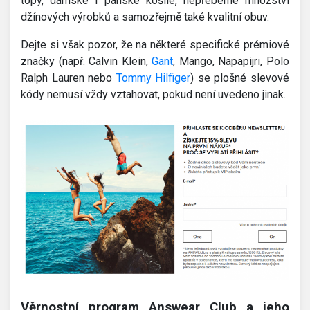
topy, dámské i pánské košile, nepřeberné množství
džínových výrobků a samozřejmě také kvalitní obuv.
Dejte si však pozor, že na některé specifické prémiové
značky (např. Calvin Klein,
Gant
, Mango, Napapijri, Polo
Ralph Lauren nebo
Tommy Hilfiger
) se plošné slevové
kódy nemusí vždy vztahovat, pokud není uvedeno jinak.
Věrnostní program Answear Club a jeho