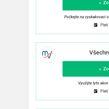
» Zo
vat kupón «
» Zkopírovat kupón «
Počkejte na vyskakovací o
e do 30. 9. 2026
Platí pouze do 15. 8. 20
Platí
Všechny
» Zo
Využijte tyto akce
Platí