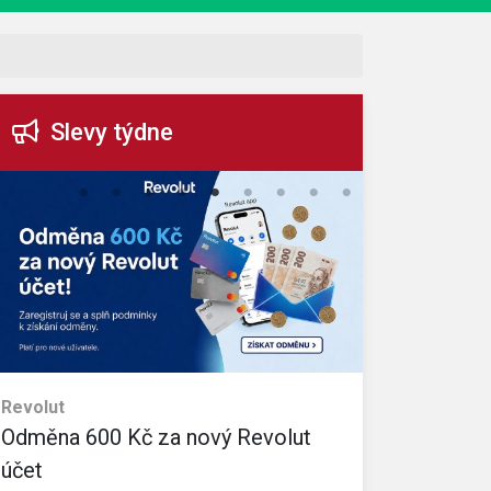
Slevy týdne
Revolut
eObuv
Odměna 600 Kč za nový Revolut
35% slevo
Sleva platí na v
účet
Kč