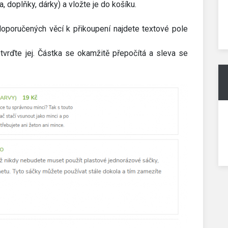
, doplňky, dárky) a vložte je do košíku.
poručených věcí k přikoupení najdete textové pole
vrďte jej. Částka se okamžitě přepočítá a sleva se