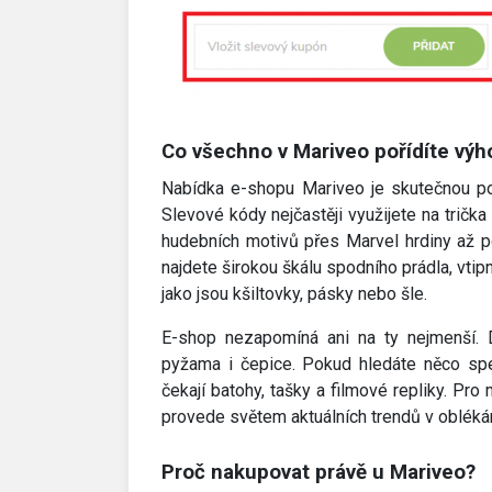
Co všechno v Mariveo pořídíte výh
Nabídka e-shopu Mariveo je skutečnou pok
Slevové kódy nejčastěji využijete na tričk
hudebních motivů přes Marvel hrdiny až p
najdete širokou škálu spodního prádla, vti
jako jsou kšiltovky, pásky nebo šle.
E-shop nezapomíná ani na ty nejmenší. D
pyžama i čepice. Pokud hledáte něco spe
čekají batohy, tašky a filmové repliky. Pro 
provede světem aktuálních trendů v obléká
Proč nakupovat právě u Mariveo?