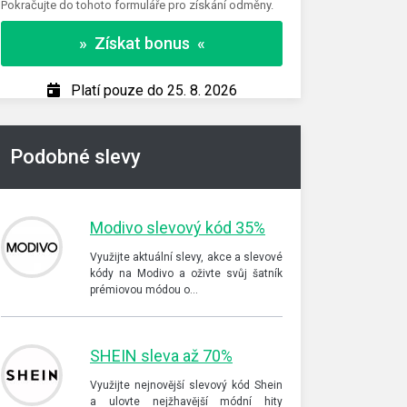
Pokračujte do tohoto formuláře pro získání odměny.
» Z
» Získat bonus «
Do k
Platí pouze do 25. 8. 2026
Podobné slevy
Modivo slevový kód 35%
Využijte aktuální slevy, akce a slevové
kódy na Modivo a oživte svůj šatník
prémiovou módou o…
SHEIN sleva až 70%
Využijte nejnovější slevový kód Shein
a ulovte nejžhavější módní hity