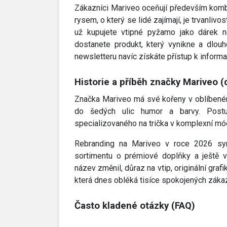
Zákazníci Mariveo oceňují především kombin
rysem, o který se lidé zajímají, je trvanliv
už kupujete vtipné pyžamo jako dárek ne
dostanete produkt, který vynikne a dlouh
newsletteru navíc získáte přístup k informa
Historie a příběh značky Mariveo (
Značka Mariveo má své kořeny v oblíbeném p
do šedých ulic humor a barvy. Post
specializovaného na trička v komplexní mód
Rebranding na Mariveo v roce 2026 sym
sortimentu o prémiové doplňky a ještě v
název změnil, důraz na vtip, originální graf
která dnes obléká tisíce spokojených zákaz
Často kladené otázky (FAQ)