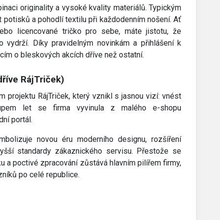
aci originality a vysoké kvality materiálů. Typickým
ost potisků a pohodlí textilu při každodenním nošení. Ať
bo licencované tričko pro sebe, máte jistotu, že
o vydrží. Díky pravidelným novinkám a přihlášení k
cím o bleskových akcích dříve než ostatní.
dříve RájTriček)
rojektu RájTriček, který vznikl s jasnou vizí: vnést
upem let se firma vyvinula z malého e-shopu
ní portál.
bolizuje novou éru moderního designu, rozšíření
yšší standardy zákaznického servisu. Přestože se
iku a poctivé zpracování zůstává hlavním pilířem firmy,
níků po celé republice.