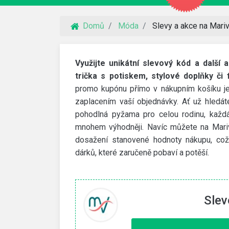
Domů
Móda
Slevy a akce na Mari
Využijte unikátní slevový kód a další a
trička s potiskem, stylové doplňky či
promo kupónu přímo v nákupním košíku je n
zaplacením vaší objednávky. Ať už hledá
pohodlná pyžama pro celou rodinu, každá 
mnohem výhodněji. Navíc můžete na Mariv
dosažení stanovené hodnoty nákupu, což 
dárků, které zaručeně pobaví a potěší.
VidaXL
Slev
 na webhosting
30% slevový kód
imit a NoLimit Extra. Vyšší
Využijte slevový kód na 30% slevu na zahra
nábytek a další produkty.