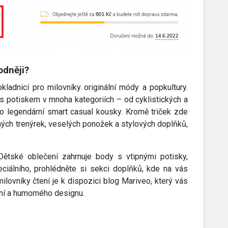
odněji?
ladnicí pro milovníky originální módy a popkultury.
a s potiskem v mnoha kategoriích – od cyklistických a
o legendární smart casual kousky. Kromě triček zde
pných trenýrek, veselých ponožek a stylových doplňků,
ětské oblečení zahrnuje body s vtipnými potisky,
ciálního, prohlédněte si sekci doplňků, kde na vás
milovníky čtení je k dispozici blog Mariveo, který vás
ní a humorného designu.