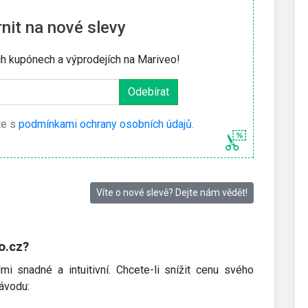
it na nové slevy
ch kupónech a výprodejích na Mariveo!
te s
podmínkami ochrany osobních údajů
.
Víte o nové slevě? Dejte nám vědět!
o.cz?
i snadné a intuitivní. Chcete-li snížit cenu svého
ávodu: