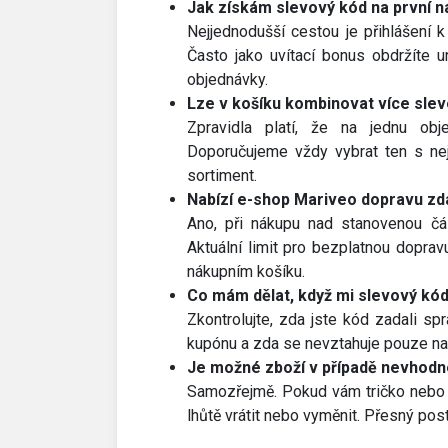
Jak získám slevový kód na první 
Nejjednodušší cestou je přihlášení 
Často jako uvítací bonus obdržíte u
objednávky.
Lze v košíku kombinovat více sle
Zpravidla platí, že na jednu ob
Doporučujeme vždy vybrat ten s nej
sortiment.
Nabízí e-shop Mariveo dopravu z
Ano, při nákupu nad stanovenou čá
Aktuální limit pro bezplatnou doprav
nákupním košíku.
Co mám dělat, když mi slevový kó
Zkontrolujte, zda jste kód zadali sp
kupónu a zda se nevztahuje pouze na 
Je možné zboží v případě nevhodné
Samozřejmě. Pokud vám tričko nebo 
lhůtě vrátit nebo vyměnit. Přesný pos