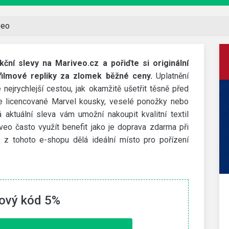
veo
kční slevy na Mariveo.cz a pořiďte si originální
 filmové repliky za zlomek běžné ceny.
Uplatnění
ejrychlejší cestou, jak okamžitě ušetřit těsně před
te licencované Marvel kousky, veselé ponožky nebo
aktuální sleva vám umožní nakoupit kvalitní textil
eo často využít benefit jako je doprava zdarma při
z tohoto e-shopu dělá ideální místo pro pořízení
Decathlon
ový kód 5%
200 Kč slevový kód
dní
Slevu získáte za stažení aplikace přes tento odkaz a
první nákup nad 1 000 Kč