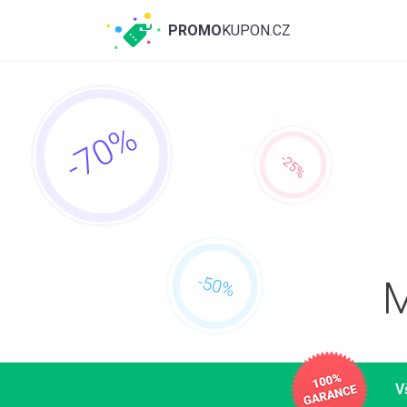
PROMO
KUPON.CZ
M
V