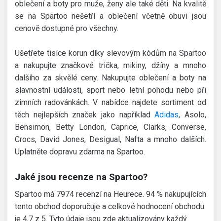
oblečení a boty pro muže, ženy ale také děti. Na kvalitě
se na Spartoo nešetří a oblečení včetně obuvi jsou
cenově dostupné pro všechny.
Ušetřete tisíce korun díky slevovým kódům na Spartoo
a nakupujte značkové trička, mikiny, džíny a mnoho
dalšího za skvělé ceny. Nakupujte oblečení a boty na
slavnostní události, sport nebo letní pohodu nebo při
zimních radovánkách. V nabídce najdete sortiment od
těch nejlepších značek jako například
Adidas
, Asolo,
Bensimon, Betty London, Caprice, Clarks, Converse,
Crocs, David Jones, Desigual, Nafta a mnoho dalších.
Uplatněte dopravu zdarma na Spartoo.
Jaké jsou recenze na Spartoo?
Spartoo má 7974 recenzí na Heurece. 94 % nakupujících
tento obchod doporučuje a celkové hodnocení obchodu
je 4,7 z 5. Tyto údaje jsou zde aktualizovány každý