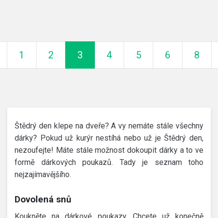
ředchozí
1
2
3
4
5
6
8
Štědrý den klepe na dveře? A vy nemáte stále všechny
dárky? Pokud už kurýr nestíhá nebo už je Štědrý den,
nezoufejte! Máte stále možnost dokoupit dárky a to ve
formě dárkových poukazů. Tady je seznam toho
nejzajímavějšího.
Dovolená snů
Koukněte na dárkové poukazy. Chcete už konečně