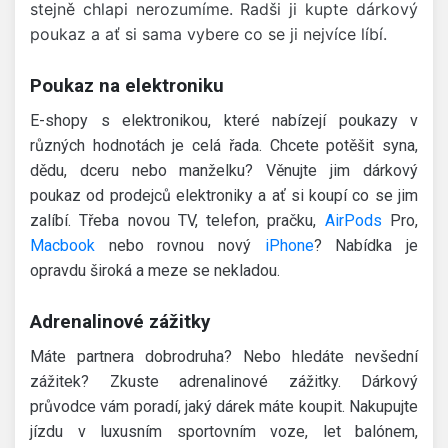
stejně chlapi nerozumíme. Radši ji kupte dárkový
poukaz a ať si sama vybere co se ji nejvíce líbí.
Poukaz na elektroniku
E-shopy s elektronikou, které nabízejí poukazy v
různých hodnotách je celá řada. Chcete potěšit syna,
dědu, dceru nebo manželku? Věnujte jim dárkový
poukaz od prodejců elektroniky a ať si koupí co se jim
zalíbí. Třeba novou TV, telefon, pračku,
AirPods
Pro,
Macbook
nebo rovnou nový
iPhone
? Nabídka je
opravdu široká a meze se nekladou.
Adrenalinové zážitky
Máte partnera dobrodruha? Nebo hledáte nevšední
zážitek? Zkuste adrenalinové zážitky. Dárkový
průvodce vám poradí, jaký dárek máte koupit. Nakupujte
jízdu v luxusním sportovním voze, let balónem,