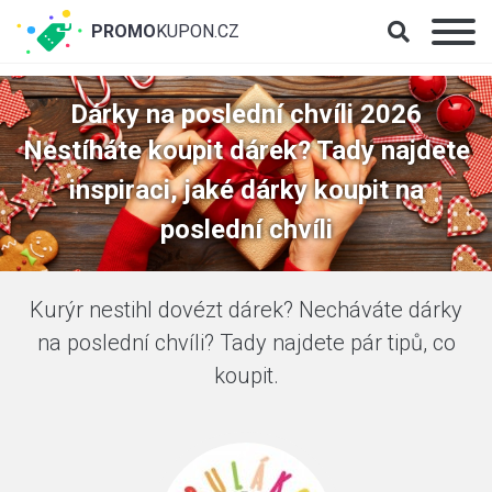
PROMO
KUPON.CZ
Dárky na poslední chvíli 2026
Nestíháte koupit dárek? Tady najdete
inspiraci, jaké dárky koupit na
poslední chvíli
Kurýr nestihl dovézt dárek? Necháváte dárky
na poslední chvíli? Tady najdete pár tipů, co
koupit.