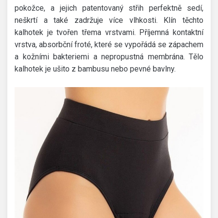
pokožce, a jejich patentovaný střih perfektně sedí,
neškrtí a také zadržuje více vlhkosti. Klín těchto
kalhotek je tvořen třema vrstvami. Příjemná kontaktní
vrstva, absorbční froté, které se vypořádá se zápachem
a kožními bakteriemi a nepropustná membrána. Tělo
kalhotek je ušito z bambusu nebo pevné bavlny.