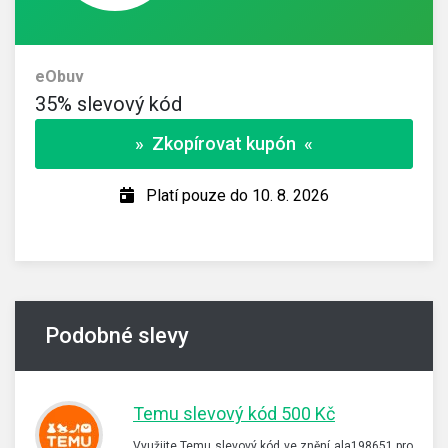
eObuv
35% slevový kód
» Zkopírovat kupón «
Platí pouze do 10. 8. 2026
Podobné slevy
Temu slevový kód 500 Kč
Využijte Temu slevový kód ve znění ala198651 pro