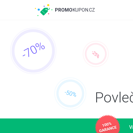
PROMO
KUPON.CZ
Povle
V