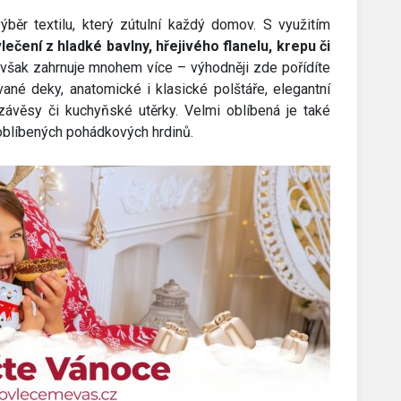
ěr textilu, který zútulní každý domov. S využitím
lečení z hladké bavlny, hřejivého flanelu, krepu či
 však zahrnuje mnohem více – výhodněji zde pořídíte
ívané deky, anatomické i klasické polštáře, elegantní
závěsy či kuchyňské utěrky. Velmi oblíbená je také
oblíbených pohádkových hrdinů.