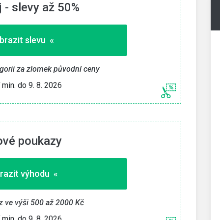
 - slevy až 50%
brazit slevu «
egorii za zlomek původní ceny
í min. do 9. 8. 2026
ové poukazy
razit výhodu «
z ve výši 500 až 2000 Kč
í min. do 9. 8. 2026