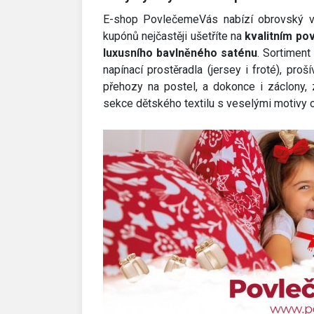
E-shop PovlečemeVás nabízí obrovský výb
kupónů nejčastěji ušetříte na
kvalitním pov
luxusního bavlněného saténu
. Sortiment
napínací prostěradla (jersey i froté), proš
přehozy na postel, a dokonce i záclony, 
sekce dětského textilu s veselými motivy 