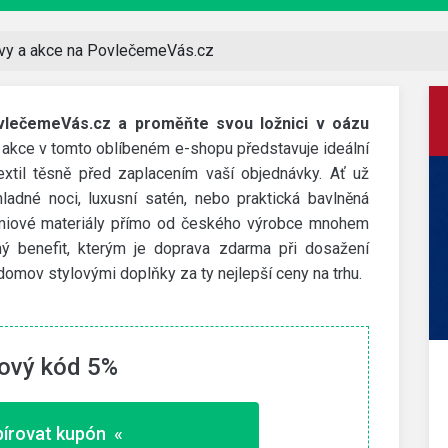
vy a akce na PovlečemeVás.cz
ovlečemeVás.cz a proměňte svou ložnici v oázu
 akce v tomto oblíbeném e-shopu představuje ideální
ý textil těsně před zaplacením vaší objednávky. Ať už
ladné noci, luxusní satén, nebo praktická bavlněná
rémiové materiály přímo od českého výrobce mnohem
ný benefit, kterým je doprava zdarma při dosažení
omov stylovými doplňky za ty nejlepší ceny na trhu.
ový kód 5%
Decathlon
200 Kč slevový kód
dní
Slevu získáte za stažení aplikace přes tento odkaz a
írovat kupón «
první nákup nad 1 000 Kč