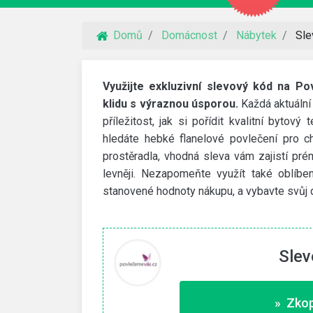
Domů
Domácnost
Nábytek
Sle
Využijte exkluzivní slevový kód na P
klidu s výraznou úsporou.
Každá aktuální
příležitost, jak si pořídit kvalitní bytov
hledáte hebké flanelové povlečení pro ch
prostěradla, vhodná sleva vám zajistí p
levněji. Nezapomeňte využít také oblíbe
stanovené hodnoty nákupu, a vybavte svůj d
Slev
VidaXL
 na webhosting
30% slevový kód
imit a NoLimit Extra. Vyšší
Využijte slevový kód na 30% slevu na zahra
» Zkop
nábytek a další produkty.