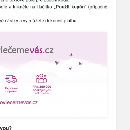
ole a klikněte na tlačítko
„Použít kupón“
(případně
é částky a vy můžete dokončit platbu.
evou?