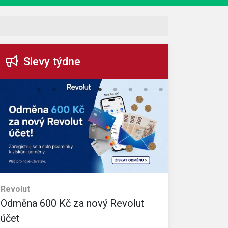
Slevy týdne
Revolut
eObuv
Odměna 600 Kč za nový Revolut
35% slevo
Sleva platí na v
účet
Kč