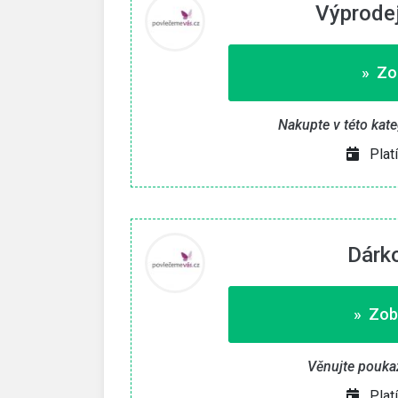
Výprodej
» Zo
Nakupte v této kat
Plat
Dárk
» Zob
Věnujte pouka
Plat