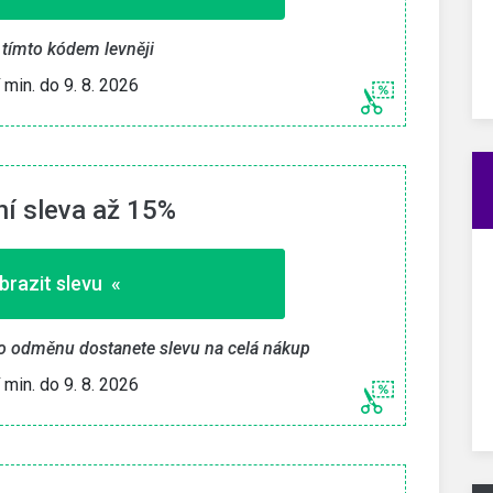
» Zkopírovat kupón «
 tímto kódem levněji
í min. do 9. 8. 2026
26
Platí min. do 9. 8. 2026
í sleva až 15%
brazit slevu «
ko odměnu dostanete slevu na celá nákup
í min. do 9. 8. 2026