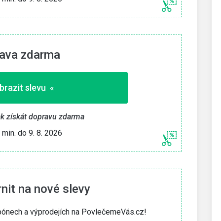
ava zdarma
brazit slevu «
jak získát dopravu zdarma
í min. do 9. 8. 2026
it na nové slevy
upónech a výprodejích na PovlečemeVás.cz!