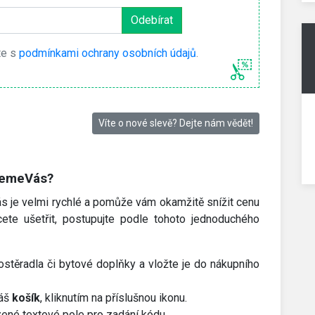
te s
podmínkami ochrany osobních údajů
.
Víte o nové slevě? Dejte nám vědět!
ečemeVás?
 je velmi rychlé a pomůže vám okamžitě snížit cenu
ete ušetřit, postupujte podle tohoto jednoduchého
stěradla či bytové doplňky a vložte je do nákupního
váš
košík
, kliknutím na příslušnou ikonu.
ené textové pole pro zadání kódu.