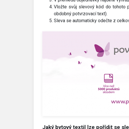
Vložte svůj slevový kód do tohoto p
obdobný potvrzovací text).
Sleva se automaticky odečte z celkov
Jaký bytový textil lze pořídit se sl