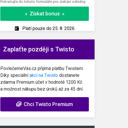
Pokračujte do tohoto formuláře pro získání odměny.
» Z
» Získat bonus «
Pl
Platí pouze do 25. 8. 2026
Zaplaťte později s Twisto
PovlečemeVás.cz přijímá platbu Twistem.
Díky speciální
akci na Twisto
dostanete
zdarma Premium účet v hodnotě 1200 Kč
a možnost nákupu bez úroků až za 45 dní.
Chci Twisto Premium