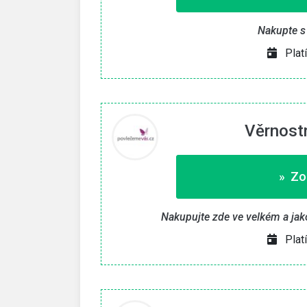
vat kupón «
» Zkopírovat kupón «
Nakupte s
Plat
e do 30. 9. 2026
Platí pouze do 15. 8. 20
Věrnostn
» Zo
Nakupujte zde ve velkém a ja
Plat