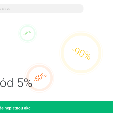
kód 5%
e neplatnou akci!