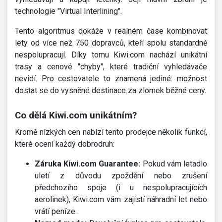
technologie "Virtual Interlining".
Tento algoritmus dokáže v reálném čase kombinovat
lety od více než 750 dopravců, kteří spolu standardně
nespolupracují. Díky tomu Kiwi.com nachází unikátní
trasy a cenové "chyby", které tradiční vyhledávače
nevidí. Pro cestovatele to znamená jediné: možnost
dostat se do vysněné destinace za zlomek běžné ceny.
Co dělá Kiwi.com unikátním?
Kromě nízkých cen nabízí tento prodejce několik funkcí,
které ocení každý dobrodruh:
Záruka Kiwi.com Guarantee:
Pokud vám letadlo
uletí z důvodu zpoždění nebo zrušení
předchozího spoje (i u nespolupracujících
aerolinek), Kiwi.com vám zajistí náhradní let nebo
vrátí peníze.