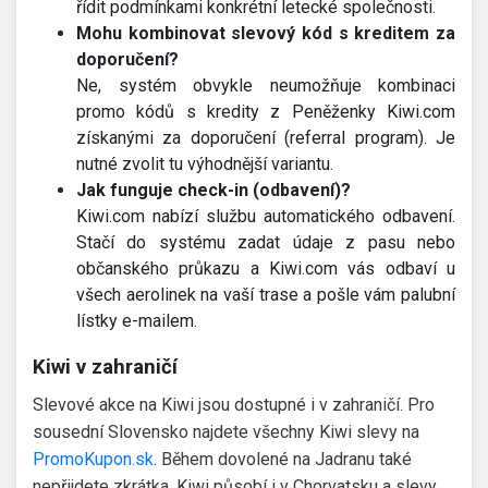
řídit podmínkami konkrétní letecké společnosti.
Mohu kombinovat slevový kód s kreditem za
doporučení?
Ne, systém obvykle neumožňuje kombinaci
promo kódů s kredity z Peněženky Kiwi.com
získanými za doporučení (referral program). Je
nutné zvolit tu výhodnější variantu.
Jak funguje check-in (odbavení)?
Kiwi.com nabízí službu automatického odbavení.
Stačí do systému zadat údaje z pasu nebo
občanského průkazu a Kiwi.com vás odbaví u
všech aerolinek na vaší trase a pošle vám palubní
lístky e-mailem.
Kiwi v zahraničí
Slevové akce na Kiwi jsou dostupné i v zahraničí. Pro
sousední Slovensko najdete všechny Kiwi slevy na
PromoKupon.sk
. Během dovolené na Jadranu také
nepřijdete zkrátka, Kiwi působí i v Chorvatsku a slevy