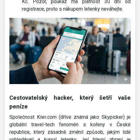
Kč. Pozor, poukaz má platnost 30 dní od
registrace, proto s nákupem letenky neváhejte.
Cestovatelský hacker, který šetří vaše
peníze
Společnost Kiwi.com (dříve známá jako Skypicker) je
globální travel-tech fenomén s kořeny v České
republice, který zásadně změnil způsob, jakým lidé
vyhledávají a kupují letenky. Její hlavní zbraní je