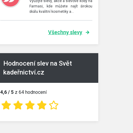
Využijte slevy, akce a slevové kódy na
Farmasi, kde můžete najít širokou
škálu kvalitní kosmetiky a…
Všechny slevy
Hodnocení slev na Svět
kadeřnictví.cz
4,6 / 5
z 64 hodnocení