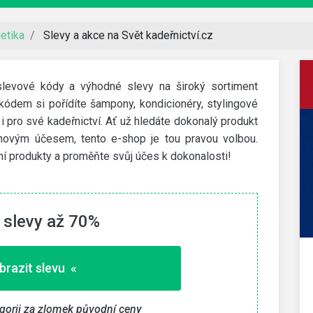
etika
Slevy a akce na Svět kadeřnictví.cz
, slevové kódy a výhodné slevy na široký sortiment
kódem si pořídíte šampony, kondicionéry, stylingové
i pro své kadeřnictví. Ať už hledáte dokonalý produkt
novým účesem, tento e-shop je tou pravou volbou.
tní produkty a proměňte svůj účes k dokonalosti!
 slevy až 70%
Decathlon
brazit slevu «
200 Kč slevový kód
dní
Slevu získáte za stažení aplikace přes tento odkaz a
egorii za zlomek původní ceny
první nákup nad 1 000 Kč