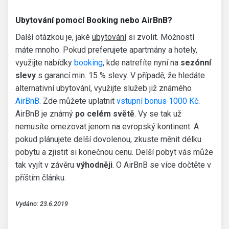
Ubytování pomocí Booking nebo AirBnB?
Další otázkou je, jaké
ubytování
si zvolit. Možností
máte mnoho. Pokud preferujete apartmány a hotely,
využijte nabídky
booking
, kde natrefíte nyní na
sezónní
slevy
s garancí min. 15 % slevy. V případě, že hledáte
alternativní ubytování, využijte služeb již známého
AirBnB
. Zde můžete uplatnit
vstupní bonus 1000 Kč
.
AirBnB je známý
po celém světě
. Vy se tak už
nemusíte omezovat jenom na evropský kontinent. A
pokud plánujete delší dovolenou, zkuste měnit délku
pobytu a zjistit si konečnou cenu. Delší pobyt vás může
tak vyjít v závěru
výhodněji
. O AirBnB se více dočtěte v
příštím článku.
Vydáno: 23.6.2019