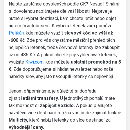
Nejste zastánce dovolených podle CK? Nevadí. S námi
si dovolenou naplánujete dle vaší libosti. Nejprve je
nutné si vybrat destinaci, kam chcete letět nebo dojet
autem či autobusem. K výběru letenek vám pomůže
Pelikán
, kde můžete využít
slevový kód ve výši až
-600 Kč
. Zde pro vás chystáme měsíční přehled těch
nejlepších letenek, třeba červnové letenky lze zakoupit
již od 486 Kč. A pokud chcete jiný vyhledávač letenek,
využijte
Kiwi.com
, kde můžete
uplatnit promokód na 5
€
. Zde doporučujeme si hlídat newsletter nebo naše
nabídky slev, aby jste nakoupili letenky co nejlevněji.
Jenom připomínáme, je důležité si dopředu
zjistit
letištní transfery
. U jednotlivých portálů máte
tak možnost si
zapůjčit vozidlo.
A pokud plánujete
návštěvu více destinací, možná vás bude zajímat funkce
Multicity,
která nabízí letenky do více destinací za
výhodnější ceny.