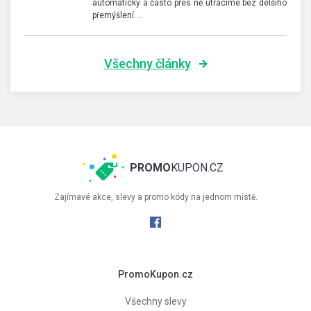
automaticky a často přes ně utrácíme bez delšího
přemýšlení.…
Všechny články
PROMO
KUPON.CZ
Zajímavé akce, slevy a promo kódy na jednom místě.
PromoKupon.cz
Všechny slevy