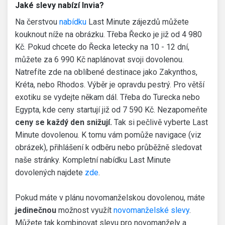
Jaké slevy nabízí Invia?
Na čerstvou
nabídku
Last Minute zájezdů můžete
kouknout níže na obrázku. Třeba Řecko je již od 4 980
Kč. Pokud chcete do Řecka letecky na 10 - 12 dní,
můžete za 6 990 Kč naplánovat svoji dovolenou.
Natrefíte zde na oblíbené destinace jako Zakynthos,
Kréta, nebo Rhodos. Výběr je opravdu pestrý. Pro větší
exotiku se vydejte někam dál. Třeba do Turecka nebo
Egypta, kde ceny startují již od 7 590 Kč. Nezapomeňte
ceny se každý den snižují.
Tak si pečlivě vyberte Last
Minute dovolenou. K tomu vám pomůže navigace (viz
obrázek), přihlášení k odběru nebo průběžně sledovat
naše stránky.
Kompletní nabídku Last Minute
dovolených najdete
zde
.
Pokud máte v plánu novomanželskou dovolenou, máte
jedinečnou
možnost využít
novomanželské
slevy
.
Můžete tak kombinovat slevu pro novomanžely a