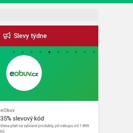
Slevy týdne
eObuv
Decathlon
35% slevový kód
200 Kč sle
Sleva platí na vybrané produkty, při nákupu od 1 899
Slevu získáte za
Kč
první nákup nad 