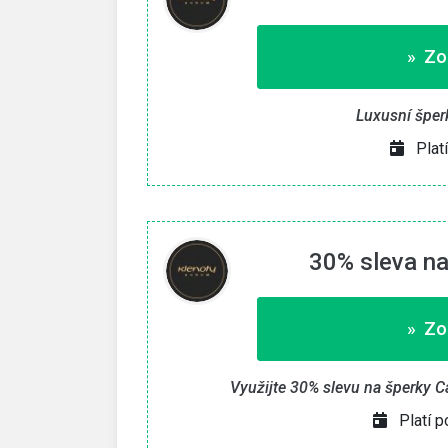
» Zo
Luxusní šperk
Plat
30% sleva na
» Zo
Využijte 30% slevu na šperky C
Platí 