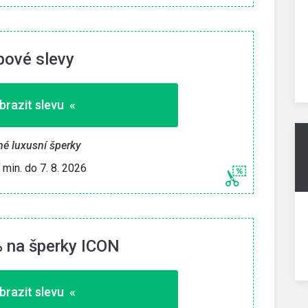
bové slevy
brazit slevu «
né luxusní šperky
í min. do 7. 8. 2026
 na šperky ICON
brazit slevu «