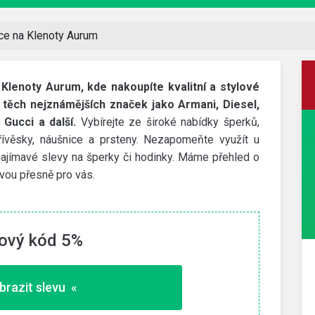
ce na Klenoty Aurum
 Klenoty Aurum, kde nakoupíte kvalitní a stylové
těch nejznámějších značek jako Armani, Diesel,
, Gucci a další.
Vybírejte ze široké nabídky šperků,
 přívěsky, náušnice a prsteny. Nezapomeňte využít u
zajímavé slevy na šperky či hodinky. Máme přehled o
ravou přesně pro vás.
ový kód 5%
Čedok
4 000 Kč bonus
brazit slevu «
dní
Zaregistrujte se do věrnostního programu a získejte
bonus až 4 000 Kč.