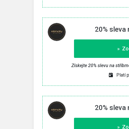
20% sleva 
» Zo
Získejte 20% slevu na stříbr
Platí 
20% sleva 
» Zo