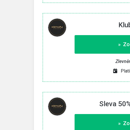
Klu
» Zo
Zlevně
Plat
Sleva 50%
» Zo