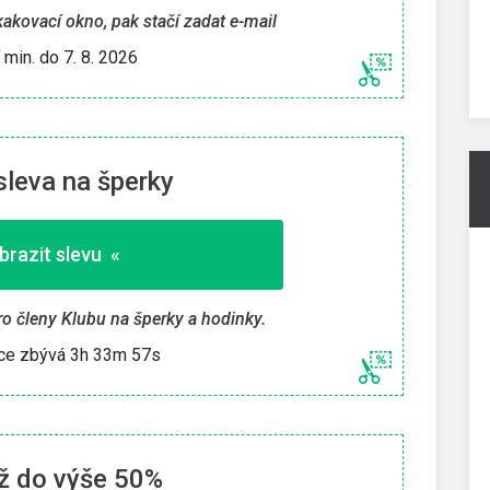
kakovací okno, pak stačí zadat e-mail
» Získat bonus «
í min. do 7. 8. 2026
26
Platí min. do 7. 8. 2026
leva na šperky
brazit slevu «
ro členy Klubu na šperky a hodinky.
ce zbývá 3h 33m 56s
ž do výše 50%