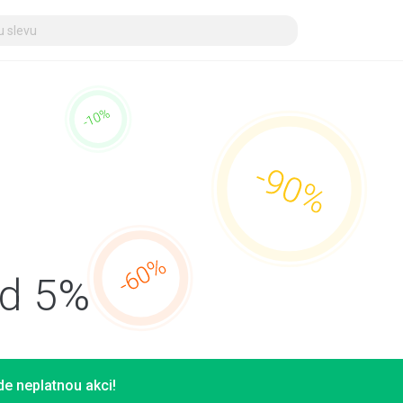
ód 5%
e neplatnou akci!