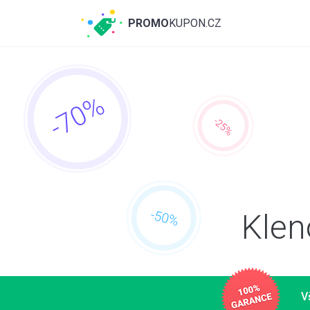
PROMO
KUPON.CZ
Klen
V