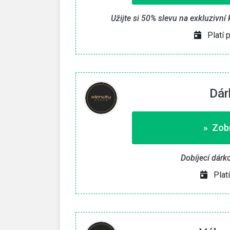
Užijte si 50% slevu na exkluzivní
Platí 
Dár
» Zobr
Dobíjecí dárko
Plat