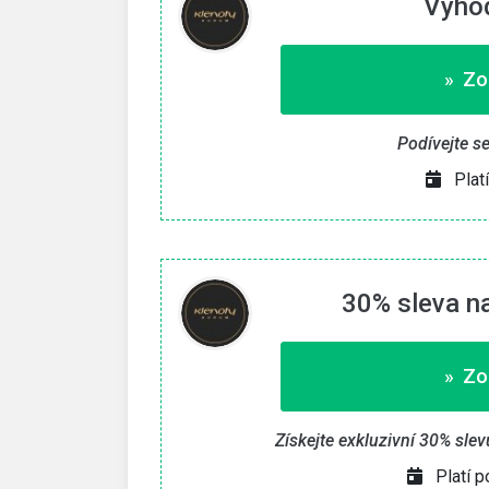
Výho
» Zo
Podívejte s
Plat
30% sleva n
» Zo
Získejte exkluzivní 30% sle
Platí 