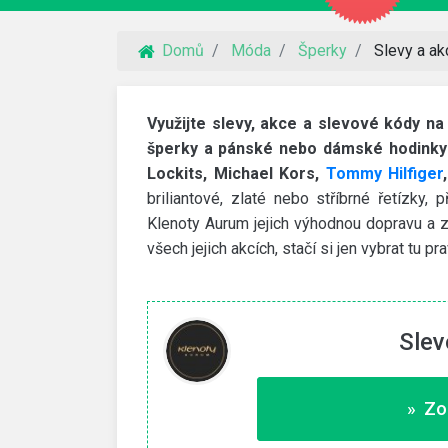
Domů
Móda
Šperky
Slevy a ak
Využijte slevy, akce a slevové kódy na
šperky a pánské nebo dámské hodinky 
Lockits, Michael Kors,
Tommy Hilfiger
briliantové, zlaté nebo stříbrné řetízky,
Klenoty Aurum jejich výhodnou dopravu a 
všech jejich akcích, stačí si jen vybrat tu p
Slev
VidaXL
 na webhosting
30% slevový kód
» Zo
imit a NoLimit Extra. Vyšší
Využijte slevový kód na 30% slevu na zahra
nábytek a další produkty.