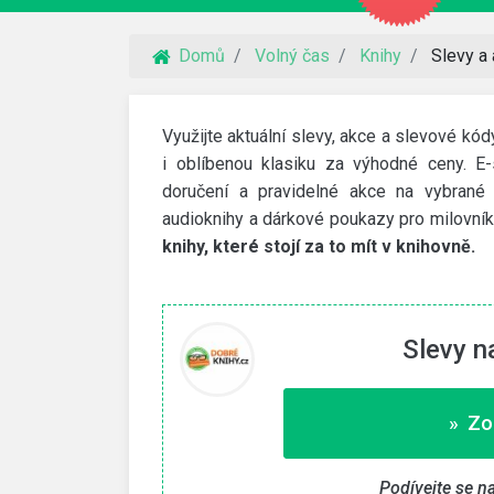
Domů
Volný čas
Knihy
Slevy a
Využijte aktuální slevy, akce a slevové kód
i oblíbenou klasiku za výhodné ceny. E-
doručení a pravidelné akce na vybrané t
audioknihy a dárkové poukazy pro milovník
knihy, které stojí za to mít v knihovně.
Slevy n
VidaXL
» Zo
 na webhosting
30% slevový kód
imit a NoLimit Extra. Vyšší
Využijte slevový kód na 30% slevu na zahra
Podívejte se n
nábytek a další produkty.