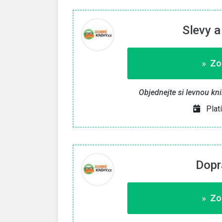
Slevy a
» Zo
Objednejte si levnou kn
Plat
Dopr
» Zo