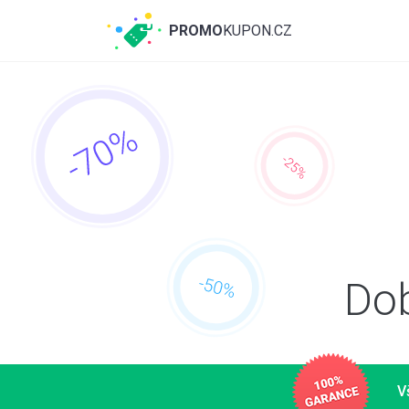
PROMO
KUPON.CZ
Dob
V