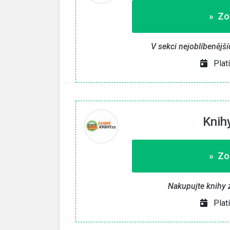
» Zo
V sekci nejoblíbenějš
Plat
Knih
» Zo
Nakupujte knihy 
Plat