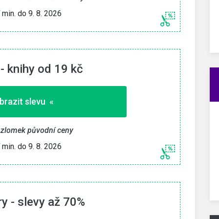
í min. do 9. 8. 2026
» Zkopírovat kupón «
26
Platí min. do 9. 8. 2026
- knihy od 19 kč
brazit slevu «
 zlomek původní ceny
í min. do 9. 8. 2026
ry - slevy až 70%