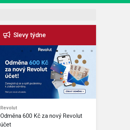
Slevy týdne
Revolut
eObuv
Odměna 600 Kč za nový Revolut
35% slevo
Sleva platí na v
účet
Kč