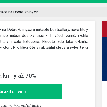
 akce na Dobré-knihy.cz
y na Dobré-knihy.cz a nakupte bestsellery, nové tituly
shop nabízí desítky tisíc knih všech žánrů, rychlé
ituly i celé kategorie. Najdete zde také e-knihy,
y čtení.
Prohlédněte si aktuální slevy a vyberte si
a knihy až 70%
Decathlon
brazit slevu «
200 Kč slevový kód
dní
Slevu získáte za stažení aplikace přes tento odkaz a
a aktuálně zlevněné knihy
první nákup nad 1 000 Kč