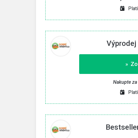
Plat
vat kupón «
» Zkopírovat kupón «
e do 30. 9. 2026
Platí pouze do 15. 8. 20
Výprodej 
» Zo
Nakupte za
Plat
Bestselle