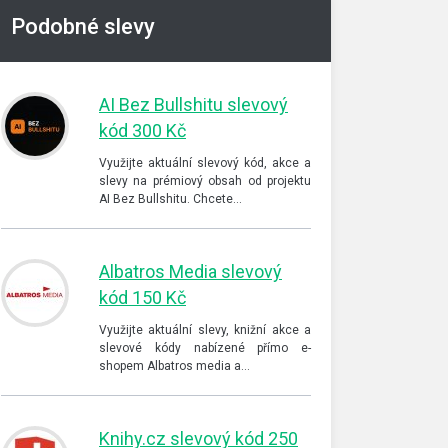
Podobné slevy
AI Bez Bullshitu slevový
kód 300 Kč
Využijte aktuální slevový kód, akce a
slevy na prémiový obsah od projektu
AI Bez Bullshitu. Chcete…
Albatros Media slevový
kód 150 Kč
Využijte aktuální slevy, knižní akce a
slevové kódy nabízené přímo e-
shopem Albatros media a…
Knihy.cz slevový kód 250