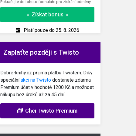
Pokračujte do tohoto formuláře pro získání odměny.
» Z
» Získat bonus «
Pl
Platí pouze do 25. 8. 2026
Zaplaťte později s Twisto
Dobré-knihy.cz přijímá platbu Twistem. Díky
speciální
akci na Twisto
dostanete zdarma
Premium účet v hodnotě 1200 Kč a možnost
nákupu bez úroků až za 45 dní.
Chci Twisto Premium