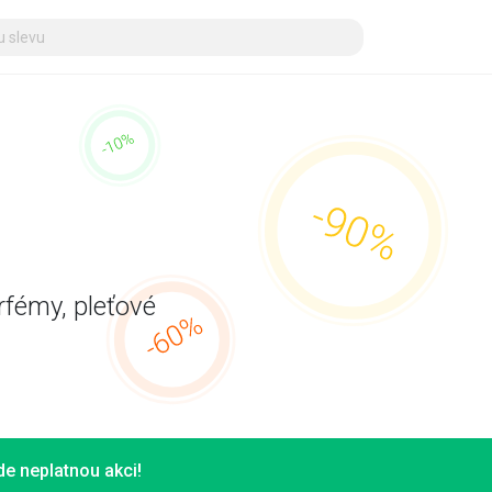
e
rfémy, pleťové
e neplatnou akci!