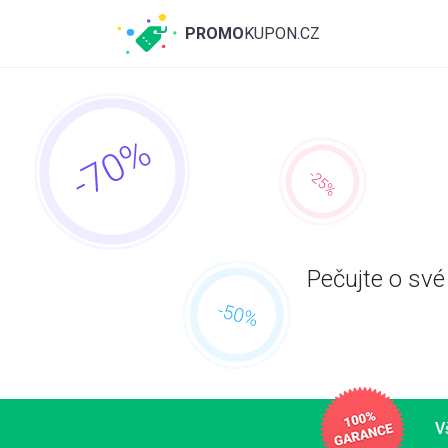
PROMO
KUPON.CZ
Pečujte o své
V