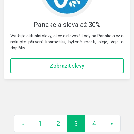
Panakeia sleva až 30%
Využijte aktuální slevy, akce a slevové kódy na Panakeia.cz a
nakupte přírodní kosmetiku, bylinné masti, oleje, čaje a
doplňky…
Zobrazit slevy
Předchozí
Další
«
1
2
3
4
»