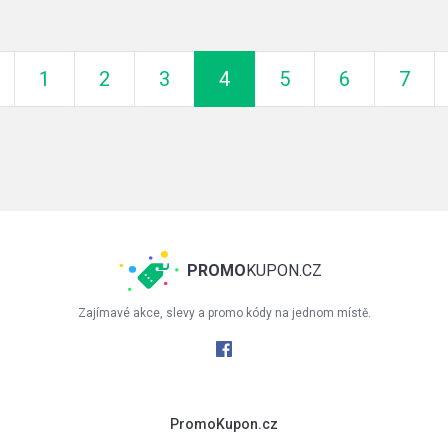
ředchozí
1
2
3
4
5
6
7
PROMO
KUPON.CZ
Zajímavé akce, slevy a promo kódy na jednom místě.
PromoKupon.cz