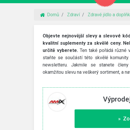
Domů
Zdraví
Zdravé jídlo a doplň
Objevte nejnovější slevy a slevové kó
kvalitní suplementy za skvělé ceny. Neh
určitě vyberete.
Ten také pořádá různé v
staňte se součástí této skvělé komunity.
newsletteru. Jakmile se stanete členy
okamžitou slevu na veškerý sortiment, a n
Výprodej
VidaXL
 na webhosting
30% slevový kód
» Zo
imit a NoLimit Extra. Vyšší
Využijte slevový kód na 30% slevu na zahra
nábytek a další produkty.