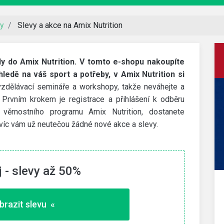
ky
Slevy a akce na Amix Nutrition
dy do Amix Nutrition. V tomto e-shopu nakoupíte
ledě na váš sport a potřeby, v Amix Nutrition si
zdělávací semináře a workshopy, takže neváhejte a
 Prvním krokem je registrace a přihlášení k odběru
 věrnostního programu Amix Nutrition, dostanete
avíc vám už neutečou žádné nové akce a slevy.
 - slevy až 50%
Decathlon
200 Kč slevový kód
brazit slevu «
dní
Slevu získáte za stažení aplikace přes tento odkaz a
první nákup nad 1 000 Kč