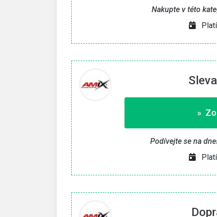
Nakupte v této kat
vat kupón «
» Zkopírovat kupón «
Plat
e do 30. 9. 2026
Platí pouze do 15. 8. 20
Sleva
» Zo
Podívejte se na dne
Plat
Dopr