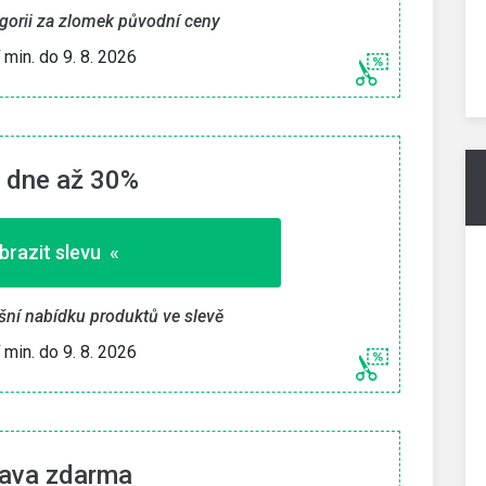
egorii za zlomek původní ceny
» Zkopírovat kupón «
í min. do 9. 8. 2026
26
Platí min. do 9. 8. 2026
 dne až 30%
brazit slevu «
šní nabídku produktů ve slevě
í min. do 9. 8. 2026
ava zdarma