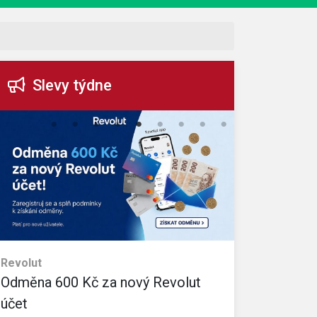
Slevy týdne
Revolut
eObuv
Odměna 600 Kč za nový Revolut
35% slevo
Sleva platí na v
účet
Kč