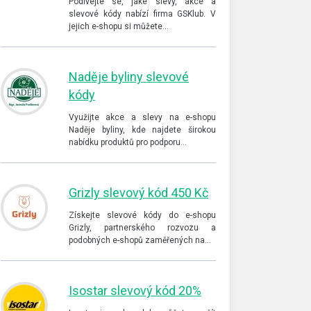
Podívejte se, jaké slevy, akce a
slevové kódy nabízí firma GSKlub. V
jejich e-shopu si můžete…
Naděje byliny slevové
kódy
Využijte akce a slevy na e-shopu
Naděje byliny, kde najdete širokou
nabídku produktů pro podporu…
Grizly slevový kód 450 Kč
Získejte slevové kódy do e-shopu
Grizly, partnerského rozvozu a
podobných e-shopů zaměřených na…
Isostar slevový kód 20%