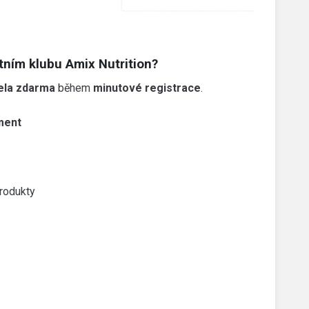
tním klubu Amix Nutrition?
ela zdarma
během
minutové registrace
.
ment
rodukty