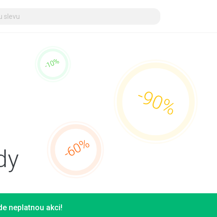
dy
e neplatnou akci!