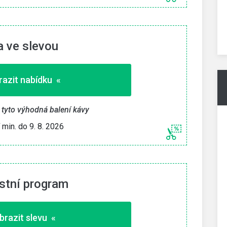
» Zkopírovat kupón «
 ve slevou
26
Platí min. do 9. 8. 2026
azit nabídku «
 tyto výhodná balení kávy
í min. do 9. 8. 2026
stní program
brazit slevu «