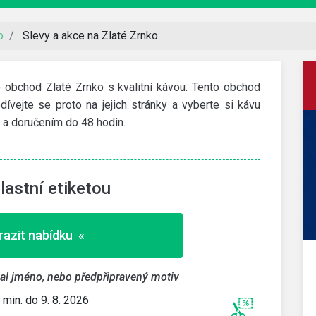
o
Slevy a akce na Zlaté Zrnko
o obchod Zlaté Zrnko s kvalitní kávou. Tento obchod
dívejte se proto na jejich stránky a vyberte si kávu
ou a doručením do 48 hodin.
lastní etiketou
azit nabídku «
Decathlon
bal jméno, nebo předpřipravený motiv
200 Kč slevový kód
dní
í min. do 9. 8. 2026
Slevu získáte za stažení aplikace přes tento odkaz a
první nákup nad 1 000 Kč