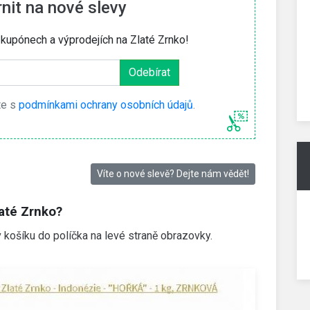
it na nové slevy
 kupónech a výprodejích na Zlaté Zrnko!
te s
podmínkami ochrany osobních údajů
.
Víte o nové slevě? Dejte nám vědět!
laté Zrnko?
v košíku do políčka na levé straně obrazovky.