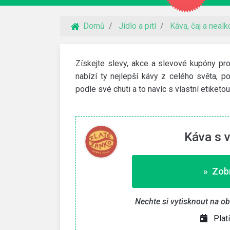
Domů
Jídlo a pití
Káva, čaj a nealk
Získejte slevy, akce a slevové kupóny pr
nabízí ty nejlepší kávy z celého světa, po
podle své chuti a to navíc s vlastní etiket
Káva s v
» Zobr
VidaXL
Nechte si vytisknout na o
 na webhosting
30% slevový kód
imit a NoLimit Extra. Vyšší
Využijte slevový kód na 30% slevu na zahra
Plat
nábytek a další produkty.