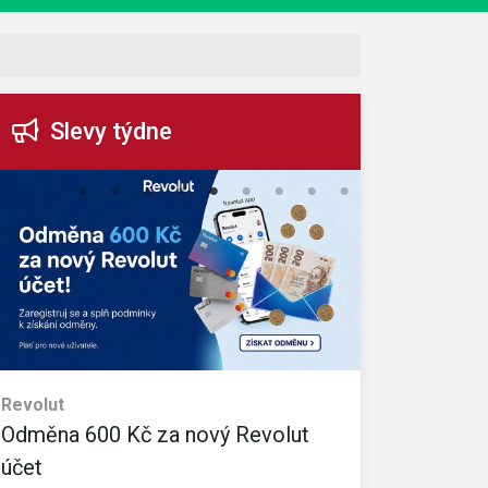
Slevy týdne
Revolut
eObuv
Odměna 600 Kč za nový Revolut
35% slevo
Sleva platí na v
účet
Kč