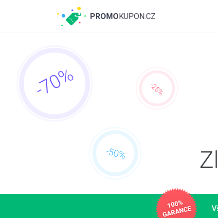
PROMO
KUPON.CZ
Z
V