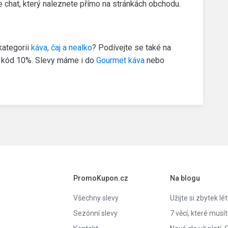
e chat, který naleznete přímo na stránkách obchodu.
kategorii
káva, čaj a nealko
? Podívejte se také na
ý kód 10%. Slevy máme i do
Gourmet káva
nebo
PromoKupon.cz
Na blogu
Všechny slevy
Užijte si zbytek lé
Sezónní slevy
7 věcí, které musí