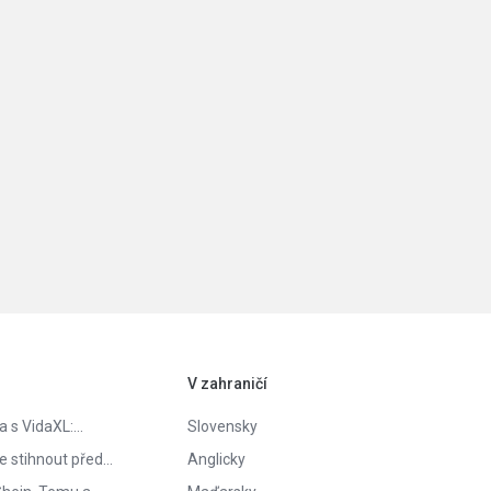
V zahraničí
ta s VidaXL:…
Slovensky
te stihnout před…
Anglicky