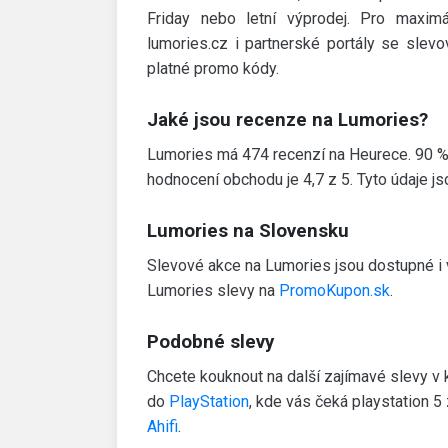
Friday nebo letní výprodej. Pro maximá
lumories.cz i partnerské portály se slev
platné promo kódy.
Jaké jsou recenze na Lumories?
Lumories má 474 recenzí na Heurece. 90 % 
hodnocení obchodu je 4,7 z 5. Tyto údaje j
Lumories na Slovensku
Slevové akce na Lumories jsou dostupné i 
Lumories slevy na
PromoKupon.sk
.
Podobné slevy
Chcete kouknout na další zajímavé slevy v 
do
PlayStation
, kde vás čeká playstation 
Ahifi
.