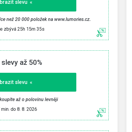
brazit slevu «
 více než 20 000 položek na www.lumories.cz.
e zbývá 25h 15m 34s
 slevy až 50%
brazit slevu «
akoupíte až o polovinu levněji
í min. do 8. 8. 2026