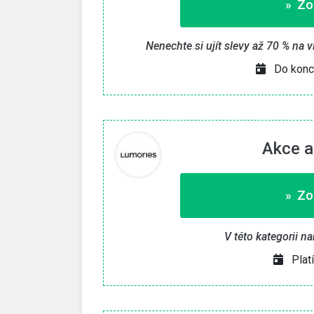
» Zo
Nenechte si ujít slevy až 70 % na
Do konc
Akce a
» Zo
V této kategorii n
Plat