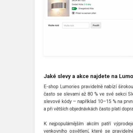
Jaké slevy a akce najdete na Lumo
E-shop Lumories pravidelně nabízí širokou š
často se slevami až 80 % ve své sekci Sle
slevové kódy – například 10–15 % na první
a při větších objednávkách často platí dopr
K nejpopulárnějším akcím patří výprodej
venkovního osvětlení, které se pravidel