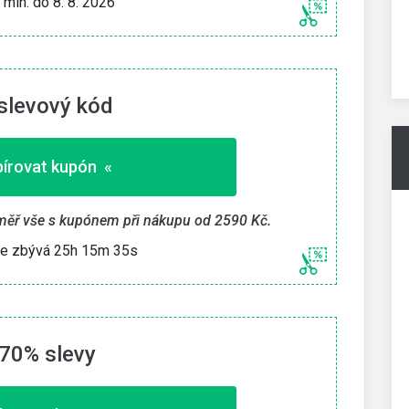
í min. do 8. 8. 2026
» Zkopírovat kupón «
26
Platí min. do 8. 8. 2026
slevový kód
írovat kupón «
téměř vše s kupónem při nákupu od 2590 Kč.
e zbývá 25h 15m 34s
70% slevy