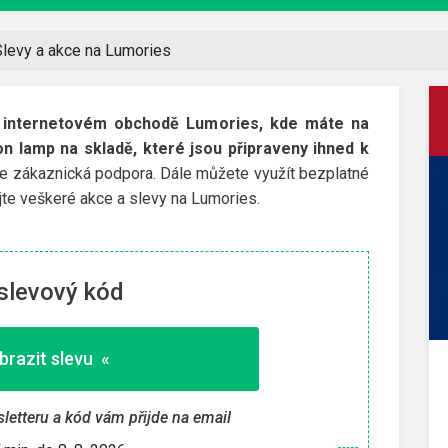
Slevy a akce na Lumories
 v internetovém obchodě Lumories, kde máte na
ion lamp na skladě, které jsou připraveny ihned k
e zákaznická podpora. Dále můžete využít bezplatné
jte veškeré akce a slevy na Lumories.
slevový kód
brazit slevu «
Decathlon
200 Kč slevový kód
wsletteru a kód vám přijde na email
dní
Slevu získáte za stažení aplikace přes tento odkaz a
první nákup nad 1 000 Kč