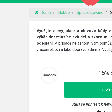
Domů
Elektro
Specializované
Využijte slevy, akce a slevové kódy
výběr desetitísíce svítidel a skoro mil
odeslání.
V případě nejasností vám pomůž
vrácení zboží a také dopravu zdarma. Využi
15% 
» Zo
VidaXL
 na webhosting
30% slevový kód
Stačí se přihlásit k ne
imit a NoLimit Extra. Vyšší
Využijte slevový kód na 30% slevu na zahra
nábytek a další produkty.