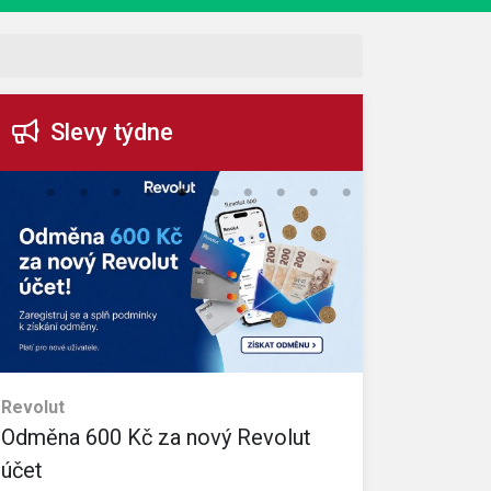
Slevy týdne
Revolut
eObuv
Odměna 600 Kč za nový Revolut
35% slevo
Sleva platí na v
účet
Kč