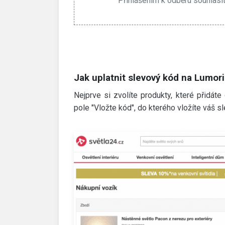
Přihlášením k odběru souhlasí
Jak uplatnit slevový kód na Lumor
Nejprve si zvolíte produkty, které přidát
pole "Vložte kód", do kterého vložíte váš sl