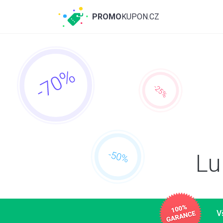
PROMO
KUPON.CZ
Lu
V