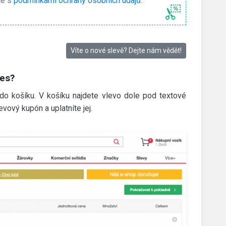
te s
podmínkami ochrany osobních údajů
.
Víte o nové slevě? Dejte nám vědět!
ies?
e do košíku. V košíku najdete vlevo dole pod textové
evový kupón a uplatníte jej.