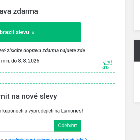
ava zdarma
brazit slevu «
eré získáte dopravu zdarma najdete zde
í min. do 8. 8. 2026
it na nové slevy
h kupónech a výprodejích na Lumories!