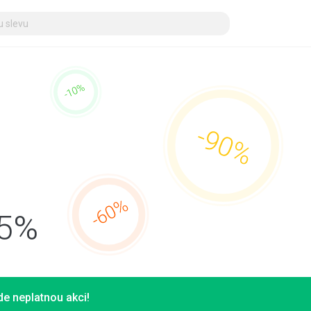
15%
e neplatnou akci!