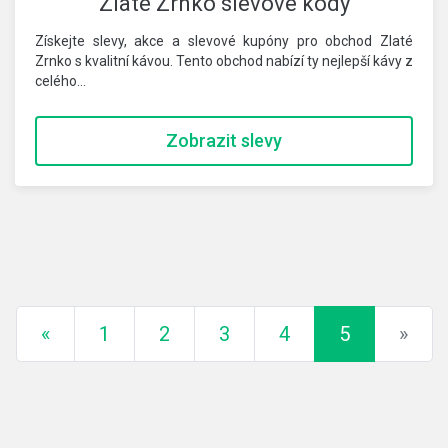
Zlaté Zrnko slevové kódy
Získejte slevy, akce a slevové kupóny pro obchod Zlaté
Zrnko s kvalitní kávou. Tento obchod nabízí ty nejlepší kávy z
celého…
Zobrazit slevy
Předchozí
Dalš
«
1
2
3
4
5
»