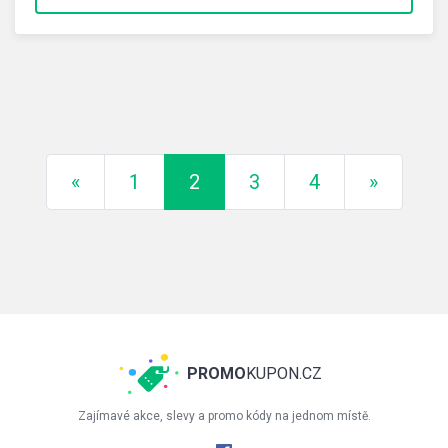
Předchozí
Další
«
1
2
3
4
»
PROMO
KUPON.CZ
Zajímavé akce, slevy a promo kódy na jednom místě.