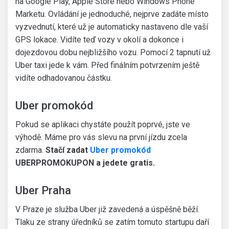
na Google Play, Apple Store nebo Windows Phone
Marketu. Ovládání je jednoduché, nejprve zadáte místo
vyzvednutí, které už je automaticky nastaveno dle vaší
GPS lokace. Vidíte teď vozy v okolí a dokonce i
dojezdovou dobu nejbližšího vozu. Pomocí 2 tapnutí už
Uber taxi jede k vám. Před finálním potvrzením ještě
vidíte odhadovanou částku.
Uber promokód
Pokud se aplikaci chystáte použít poprvé, jste ve
výhodě. Máme pro vás slevu na první jízdu zcela
zdarma.
Stačí zadat
Uber promokód
UBERPROMOKUPON a jedete gratis.
Uber Praha
V Praze je služba Uber již zavedená a úspěšně běží.
Tlaku ze strany úředníků se zatím tomuto startupu daří