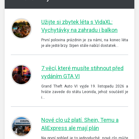
Užijte si zbytek léta s VidaXL:
Vychytávky na zahradu i balkon
První polovina prázdnin je za námi, na konec léta
je ale ještě brzy. Srpen stále nabízí dostatek…
7 věcí, které musíte stihnout před
vydáním GTA VI
Grand Theft Auto VI vyjde 19. listopadu 2026 a
hráče zavede do státu Leonida, jehož součástí je
i…
Nové clo už platí. Shein, Temu a
AliExpress ale mají plán
Na první pohled je to jednoduché: nové clo může