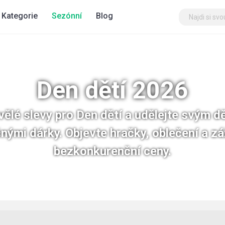
Kategorie
Sezónní
Blog
Den dětí 2026
vělé slevy pro Den dětí a udělejte svým 
nými dárky. Objevte hračky, oblečení a zá
bezkonkurenční ceny.