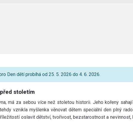
ro Den dětí probíhá od 25. 5. 2026 do 4. 6. 2026.
 před stoletím
vna, má za sebou více než stoletou historii. Jeho kořeny saha
tehdy vznikla myšlenka věnovat dětem speciální den plný rados
íležitostí oslavit dětství, tvořivost, bezstarostnost a nevinnost,