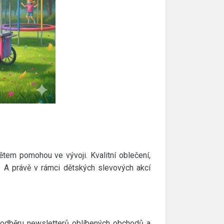
dětem pomohou ve vývoji. Kvalitní oblečení,
í. A právě v rámci dětských slevových akcí
 odběru newsletterů oblíbených obchodů a