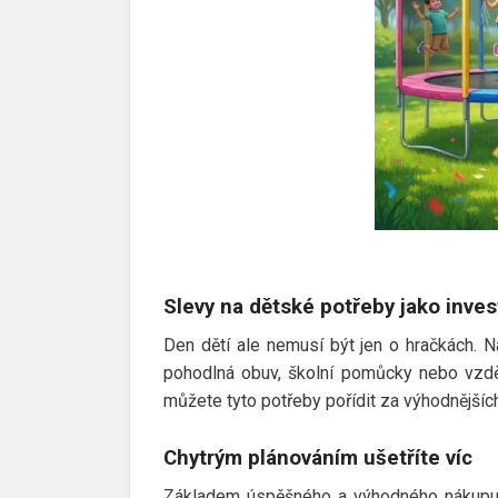
Slevy na dětské potřeby jako inves
Den dětí ale nemusí být jen o hračkách. Na
pohodlná obuv, školní pomůcky nebo vzdělá
můžete tyto potřeby pořídit za výhodnější
Chytrým plánováním ušetříte víc
Základem úspěšného a výhodného nákupu j