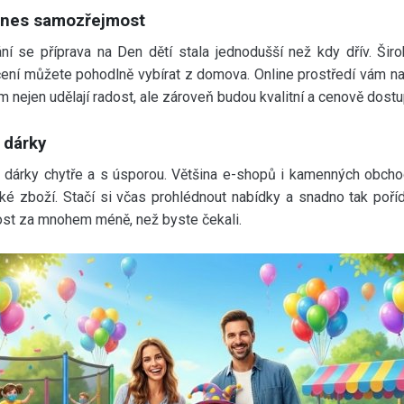
Dnes samozřejmost
 se příprava na Den dětí stala jednodušší než kdy dřív. Širok
ení můžete pohodlně vybírat z domova. Online prostředí vám nav
 nejen udělají radost, ale zároveň budou kvalitní a cenově dostu
 dárky
upit dárky chytře a s úsporou. Většina e-shopů i kamenných obc
 zboží. Stačí si včas prohlédnout nabídky a snadno tak pořídíte
ost za mnohem méně, než byste čekali.