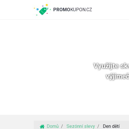
PROMO
KUPON.CZ
Využijte sk
výjimeč
Domů
Sezónní slevy
Den dětí