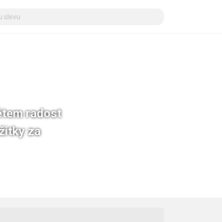
dětem radost
žitky za