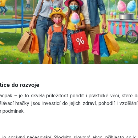
tice do rozvoje
opak – je to skvělá příležitost pořídit i praktické věci, které 
vací hračky jsou investicí do jejich zdraví, pohodlí i vzdělán
ch podmínek.
e správné načasování. Sledujte slevové akce, přihlaste se k