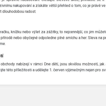
zivnímu nakupování a získáte větší přehled o tom, co je právě ve
ít dlouhodobou radost.
ačku, knížku nebo výlet za zážitky, to nejcennější, co jim můžet
k v přírodě nebo obyčejné odpoledne plné smíchu a her. Sleva na p
eme.
tí
 obchody nabízejí v rámci Dne dětí, jsou skvělou možností, jak 
te této příležitosti a udělejte 1. červen výjimečným nejen pro své