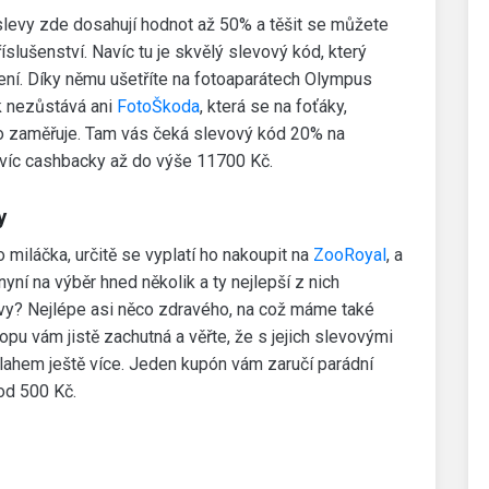
slevy zde dosahují hodnot až 50% a těšit se můžete
íslušenství. Navíc tu je skvělý slevový kód, který
cení. Díky němu ušetříte na fotoaparátech Olympus
 nezůstává ani
FotoŠkoda
, která se na foťáky,
římo zaměřuje. Tam vás čeká slevový kód 20% na
avíc cashbacky až do výše 11700 Kč.
y
miláčka, určitě se vyplatí ho nakoupit na
ZooRoyal
, a
nyní na výběr hned několik a ty nejlepší z nich
 vy? Nejlépe asi něco zdravého, na což máme také
opu vám jistě zachutná a věřte, že s jejich slevovými
lahem ještě více. Jeden kupón vám zaručí parádní
od 500 Kč.