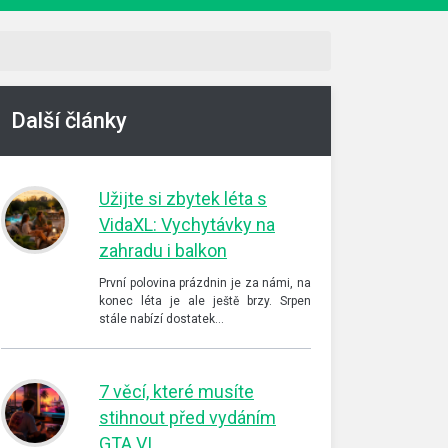
Další články
Užijte si zbytek léta s
VidaXL: Vychytávky na
zahradu i balkon
První polovina prázdnin je za námi, na
konec léta je ale ještě brzy. Srpen
stále nabízí dostatek…
7 věcí, které musíte
stihnout před vydáním
GTA VI