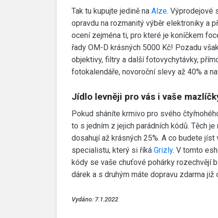
Tak tu kupujte jedině na
Alze
. Výprodejové 
opravdu na rozmanitý výběr elektroniky a př
ocení zejména ti, pro které je koníčkem fo
řady OM-D krásných 5000 Kč! Pozadu však
objektivy, filtry a další fotovychytávky, p
fotokalendáře, novoroční slevy až 40% a n
Jídlo levněji pro vás i vaše mazlíčk
Pokud sháníte krmivo pro svého čtyřnohého 
to s jedním z jejich parádních kódů. Těch je 
dosahují až krásných 25%. A co budete jíst
specialistu, který si říká
Grizly
. V tomto esh
kódy se vaše chuťové pohárky rozechvějí b
dárek a s druhým máte dopravu zdarma již 
Vydáno: 7.1.2022