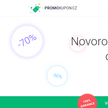
PROMO
KUPON.CZ
Novoro
V