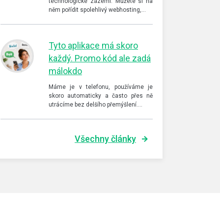
technologické zázemí. Můžete si na
něm pořídit spolehlivý webhosting,…
Tyto aplikace má skoro
každý. Promo kód ale zadá
málokdo
Máme je v telefonu, používáme je
skoro automaticky a často přes ně
utrácíme bez delšího přemýšlení.…
Všechny články