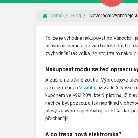
Domů
Blog
Novoroční výprodeje a
To, že je výhodné nakupovat po Vánocích, jste
si nyní ukážeme a možná budete dosti pře
zvýhodnění tak velká, že stojí za to nakoupi
Nakupovat módu se teď opravdu vy
A začneme pěkně zostra! Výprodejové slevy
roku na eshopu
Vivantis
narazili. A ty vás 
kupónem ve výši 20%, který platí na již zl
nechce být pozadu, a tak například v obch
slevy ve výprodeji dosahují až 50%. Jak př
předhánějí!
A co třeba nová elektronika?