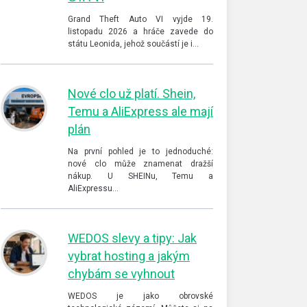
Grand Theft Auto VI vyjde 19.
listopadu 2026 a hráče zavede do
státu Leonida, jehož součástí je i…
Nové clo už platí. Shein,
Temu a AliExpress ale mají
plán
Na první pohled je to jednoduché:
nové clo může znamenat dražší
nákup. U SHEINu, Temu a
AliExpressu…
WEDOS slevy a tipy: Jak
vybrat hosting a jakým
chybám se vyhnout
WEDOS je jako obrovské