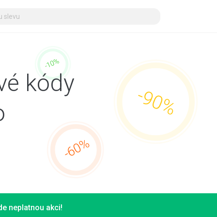
vé kódy
o
e neplatnou akci!