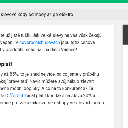
 slevové kódy od módy až po elektro
 už jistě tušili. Jak velké slevy na vás však čekají,
kvapeni. V
novoročních slevách
jsou totiž cenová
t v předstihu snad už i na další Vánoce!
platí
 až 85%, to je snad nejvíce, na co jsme v průběhu
čekají právě teď. Navíc můžete svůj nákup zlevnit
evněné módní doplňky. A co na to konkurence? Ta
odě
Different
začal platit kód také na slevu 20% a
íjemné pro zákazníka, že se eshopy ve slevách přímo