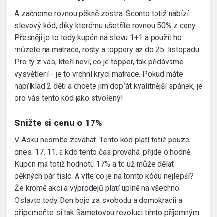
A začneme rovnou pěkně zostra. Sconto totiž nabízí
slevový kód, díky kterému ušetříte rovnou 50% z ceny.
Přesněji je to tedy kupón na slevu 1+1 a použít ho
můžete na matrace, rošty a toppery až do 25. listopadu.
Pro ty z vás, kteří neví, co je topper, tak přidáváme
vysvětlení - je to vrchní krycí matrace. Pokud máte
například 2 děti a chcete jim dopřát kvalitnější spánek, je
pro vás tento kód jako stvořený!
Snižte si cenu o 17%
V Asku nesmíte zaváhat. Tento kód platí totiž pouze
dnes, 17. 11, a kdo tento čas prováhá, přijde o hodně.
Kupón má totiž hodnotu 17% a to už může dělat
pěkných pár tisíc. A víte co je na tomto kódu nejlepší?
Že kromě akcí a výprodejů platí úplně na všechno.
Oslavte tedy Den boje za svobodu a demokracii a
připomeňte si tak Sametovou revoluci tímto příjemným