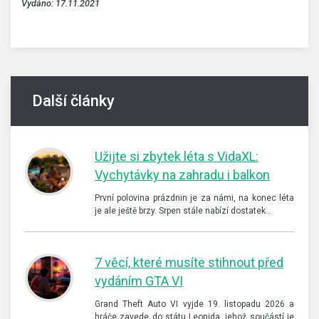
Vydáno: 17.11.2021
Další články
Užijte si zbytek léta s VidaXL:
Vychytávky na zahradu i balkon
První polovina prázdnin je za námi, na konec léta
je ale ještě brzy. Srpen stále nabízí dostatek…
7 věcí, které musíte stihnout před
vydáním GTA VI
Grand Theft Auto VI vyjde 19. listopadu 2026 a
hráče zavede do státu Leonida, jehož součástí je