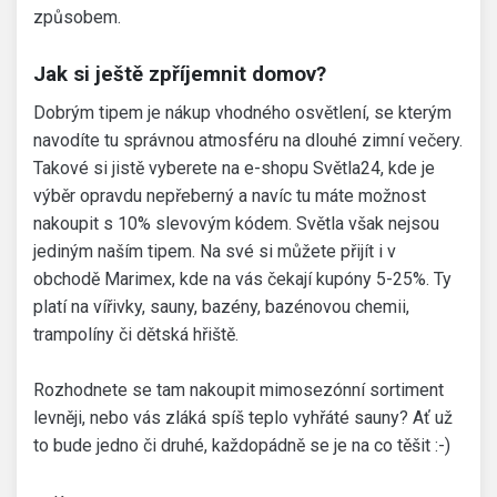
způsobem.
Jak si ještě zpříjemnit domov?
Dobrým tipem je nákup vhodného osvětlení, se kterým
navodíte tu správnou atmosféru na dlouhé zimní večery.
Takové si jistě vyberete na e-shopu Světla24, kde je
výběr opravdu nepřeberný a navíc tu máte možnost
nakoupit s 10% slevovým kódem. Světla však nejsou
jediným naším tipem. Na své si můžete přijít i v
obchodě Marimex, kde na vás čekají kupóny 5-25%. Ty
platí na vířivky, sauny, bazény, bazénovou chemii,
trampolíny či dětská hřiště.
Rozhodnete se tam nakoupit mimosezónní sortiment
levněji, nebo vás zláká spíš teplo vyhřáté sauny? Ať už
to bude jedno či druhé, každopádně se je na co těšit :-)