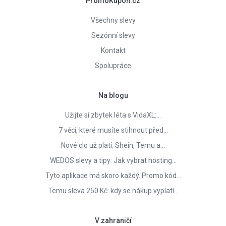
PromoKupon.cz
Všechny slevy
Sezónní slevy
Kontakt
Spolupráce
Na blogu
Užijte si zbytek léta s VidaXL:…
7 věcí, které musíte stihnout před…
Nové clo už platí. Shein, Temu a…
WEDOS slevy a tipy: Jak vybrat hosting…
Tyto aplikace má skoro každý. Promo kód…
Temu sleva 250 Kč: kdy se nákup vyplatí…
V zahraničí