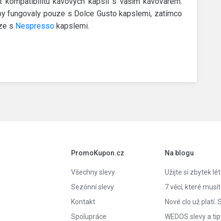
t kompatibilitu kávových kapslí s vaším kávovarem.
by fungovaly pouze s Dolce Gusto kapslemi, zatímco
uze s
Nespresso
kapslemi.
PromoKupon.cz
Na blogu
Všechny slevy
Užijte si zbytek lé
Sezónní slevy
7 věcí, které musí
Kontakt
Nové clo už platí.
Spolupráce
WEDOS slevy a tip