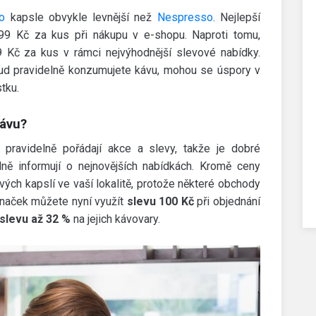
o
kapsle obvykle levnější než
Nespresso
. Nejlepší
99 Kč za kus při nákupu v e-shopu. Naproti tomu,
 Kč za kus v rámci nejvýhodnější slevové nabídky.
kud pravidelně konzumujete kávu, mohou se úspory v
tku.
kávu?
pravidelně pořádají akce a slevy, takže je dobré
lně informují o nejnovějších nabídkách. Kromě ceny
ých kapslí ve vaší lokalitě, protože některé obchody
značek můžete nyní využít
slevu 100 Kč
při objednání
 slevu až 32 %
na jejich kávovary.