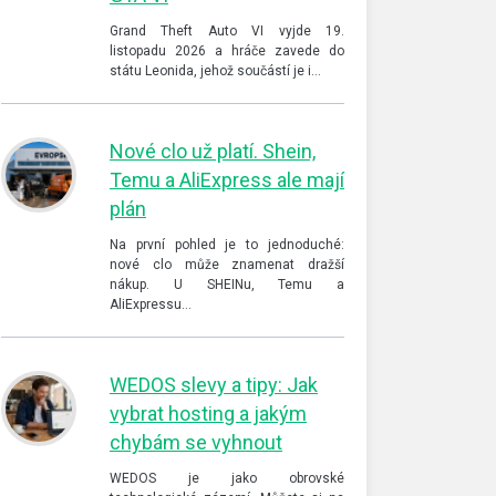
Grand Theft Auto VI vyjde 19.
listopadu 2026 a hráče zavede do
státu Leonida, jehož součástí je i…
Nové clo už platí. Shein,
Temu a AliExpress ale mají
plán
Na první pohled je to jednoduché:
nové clo může znamenat dražší
nákup. U SHEINu, Temu a
AliExpressu…
WEDOS slevy a tipy: Jak
vybrat hosting a jakým
chybám se vyhnout
WEDOS je jako obrovské