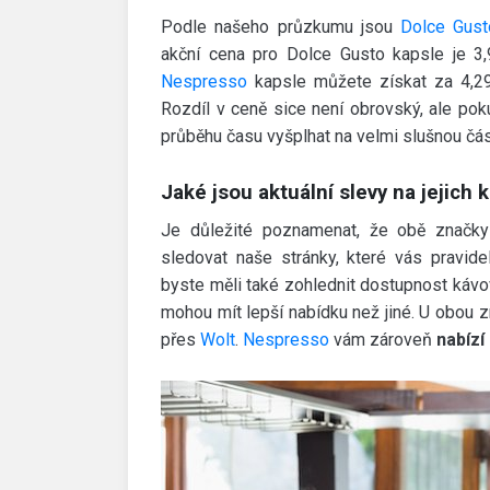
Podle našeho průzkumu jsou
Dolce Gust
akční cena pro Dolce Gusto kapsle je 3,
Nespresso
kapsle můžete získat za 4,29
Rozdíl v ceně sice není obrovský, ale po
průběhu času vyšplhat na velmi slušnou čás
Jaké jsou aktuální slevy na jejich 
Je důležité poznamenat, že obě značky 
sledovat naše stránky, které vás pravide
byste měli také zohlednit dostupnost kávov
mohou mít lepší nabídku než jiné. U obou 
přes
Wolt
.
Nespresso
vám zároveň
nabízí