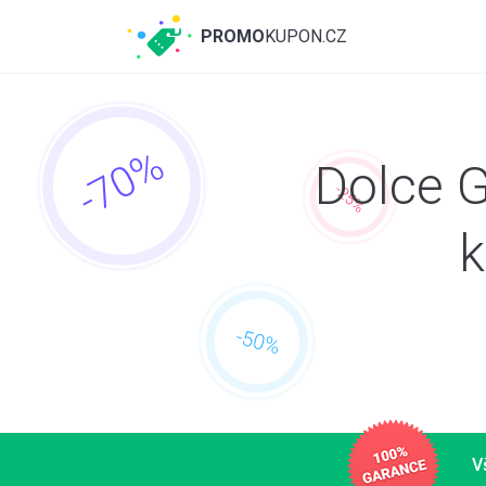
PROMO
KUPON.CZ
Dolce 
k
V