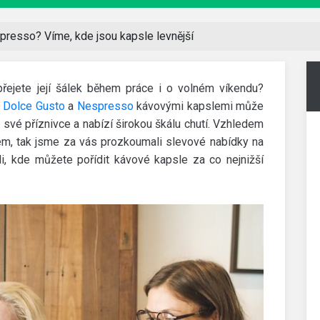
resso? Víme, kde jsou kapsle levnější
přejete její šálek během práce i o volném víkendu?
i
Dolce Gusto
a
Nespresso
kávovými kapslemi může
 své příznivce a nabízí širokou škálu chutí. Vzhledem
rem, tak jsme za vás prozkoumali slevové nabídky na
li, kde můžete pořídit kávové kapsle za co nejnižší