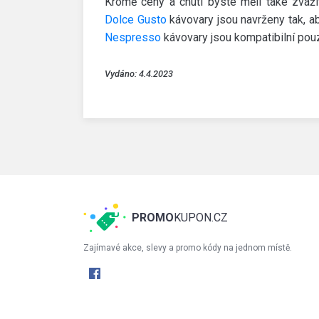
Kromě ceny a chutí byste měli také zváži
Dolce Gusto
kávovary jsou navrženy tak, a
Nespresso
kávovary jsou kompatibilní po
Vydáno: 4.4.2023
PROMO
KUPON.CZ
Zajímavé akce, slevy a promo kódy na jednom místě.