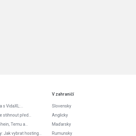
V zahraničí
ta s VidaXL:…
Slovensky
te stihnout před…
Anglicky
 Shein, Temu a…
Maďarsky
y: Jak vybrat hosting…
Rumunsky