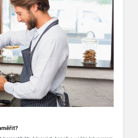
aměřit?