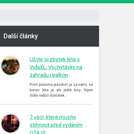
Další články
Užijte si zbytek léta s
VidaXL: Vychytávky na
zahradu i balkon
První polovina prázdnin je za námi, na
konec léta je ale ještě brzy. Srpen
stále nabízí dostatek…
7 věcí, které musíte
stihnout před vydáním
GTA VI