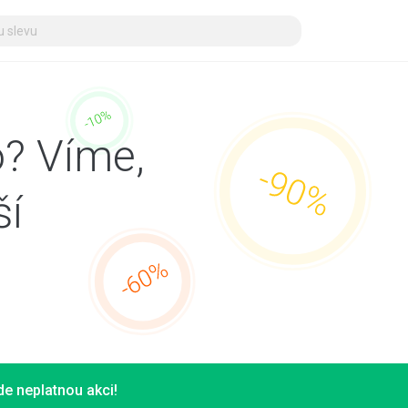
? Víme,
ší
e neplatnou akci!