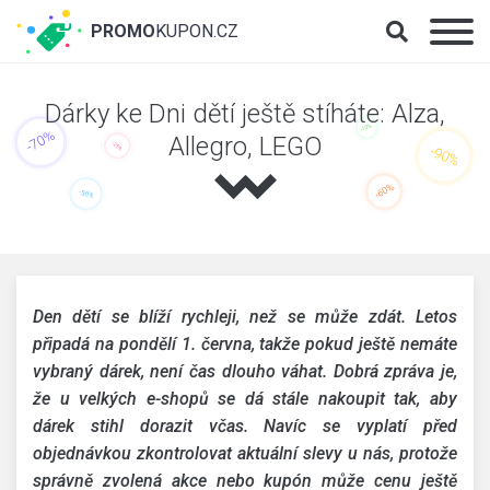
PROMO
KUPON.CZ
Dárky ke Dni dětí ještě stíháte: Alza,
Allegro, LEGO
Den dětí se blíží rychleji, než se může zdát. Letos
připadá na pondělí 1. června, takže pokud ještě nemáte
vybraný dárek, není čas dlouho váhat. Dobrá zpráva je,
že u velkých e-shopů se dá stále nakoupit tak, aby
dárek stihl dorazit včas. Navíc se vyplatí před
objednávkou zkontrolovat aktuální slevy u nás, protože
správně zvolená akce nebo kupón může cenu ještě