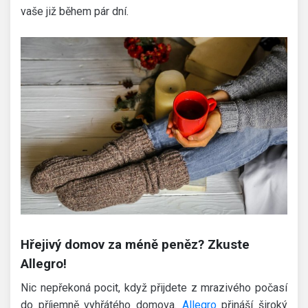
vaše již během pár dní.
Hřejivý domov za méně peněz? Zkuste
Allegro!
Nic nepřekoná pocit, když přijdete z mrazivého počasí
do příjemně vyhřátého domova.
Allegro
přináší široký