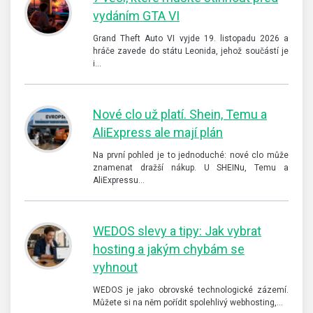
vydáním GTA VI
Grand Theft Auto VI vyjde 19. listopadu 2026 a
hráče zavede do státu Leonida, jehož součástí je
i…
Nové clo už platí. Shein, Temu a
AliExpress ale mají plán
Na první pohled je to jednoduché: nové clo může
znamenat dražší nákup. U SHEINu, Temu a
AliExpressu…
WEDOS slevy a tipy: Jak vybrat
hosting a jakým chybám se
vyhnout
WEDOS je jako obrovské technologické zázemí.
Můžete si na něm pořídit spolehlivý webhosting,…