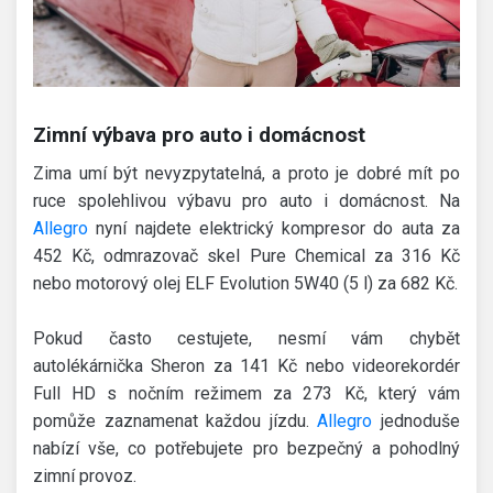
Zimní výbava pro auto i domácnost
Zima umí být nevyzpytatelná, a proto je dobré mít po
ruce spolehlivou výbavu pro auto i domácnost. Na
Allegro
nyní najdete elektrický kompresor do auta za
452 Kč, odmrazovač skel Pure Chemical za 316 Kč
nebo motorový olej ELF Evolution 5W40 (5 l) za 682 Kč.
Pokud často cestujete, nesmí vám chybět
autolékárnička Sheron za 141 Kč nebo videorekordér
Full HD s nočním režimem za 273 Kč, který vám
pomůže zaznamenat každou jízdu.
Allegro
jednoduše
nabízí vše, co potřebujete pro bezpečný a pohodlný
zimní provoz.