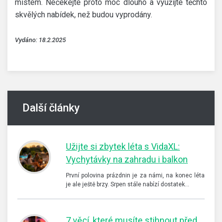
místem. Nečekejte proto moc dlouho a využijte těchto
skvělých nabídek, než budou vyprodány.
Vydáno: 18.2.2025
Další články
Užijte si zbytek léta s VidaXL:
Vychytávky na zahradu i balkon
První polovina prázdnin je za námi, na konec léta
je ale ještě brzy. Srpen stále nabízí dostatek…
7 věcí, které musíte stihnout před