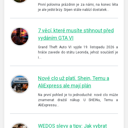
První polovina prázdnin je za námi, na konec léta
je ale ještě brzy. Srpen stále nabízí dostatek…
7 věcí, které musíte stihnout před
vydáním GTA VI
Grand Theft Auto VI vyjde 19. listopadu 2026 a
hráče zavede do státu Leonida, jehož součástí je
i…
Nové clo už platí. Shein, Temu a
AliExpress ale mají plán
Na první pohled je to jednoduché: nové clo může
znamenat dražší nákup. U SHEINu, Temu a
AliExpressu…
WEDOS slevy a tipy: Jak vybrat