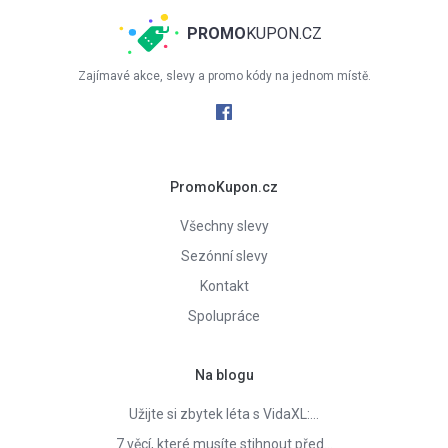
PROMO
KUPON.CZ
Zajímavé akce, slevy a promo kódy na jednom místě.
PromoKupon.cz
Všechny slevy
Sezónní slevy
Kontakt
Spolupráce
Na blogu
Užijte si zbytek léta s VidaXL:…
7 věcí, které musíte stihnout před…