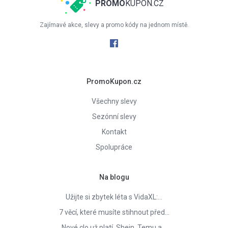
PROMO
KUPON.CZ
Zajímavé akce, slevy a promo kódy na jednom místě.
PromoKupon.cz
Všechny slevy
Sezónní slevy
Kontakt
Spolupráce
Na blogu
Užijte si zbytek léta s VidaXL:…
7 věcí, které musíte stihnout před…
Nové clo už platí. Shein, Temu a…