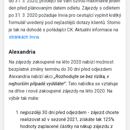
do 31. 3. 2020, prodejci se vám ozvou maximálně jeden
den před plánovaným datem odletu. Zájezdy s odletem
po 31. 3. 2020 požaduje Invia pro cestující vyplnit krátký
formulář uvedený pod nejčastější dotazy klientů. Storno
je tak na dohodě s pořádající CK. Aktuální informace na
stránkách Invia
.
Alexandria
Na zájezdy zakoupené na léto 2020 nabízí možnost
bezplatné změny termínu do 30 dní před odjezdem.
Alexandria nabízí akci
„Rozhodujte se bez rizika, v
nejhorším případě vyděláte!".
Tato nabídka se vztahuje
na dříve i nově zakoupené zájezdy na léto 2020. Na
výběr tak máte:
nejpozději 30 dní před odjezdem - zájezd chcete
realizovat až v sezoně 2021, získáte tak 125%
hodnoty zaplacené částky na nákup zájezdu z