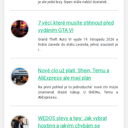
je ale ještě brzy. Srpen stále nabízí dostatek…
7 věcí, které musíte stihnout před
vydáním GTA VI
Grand Theft Auto VI vyjde 19. listopadu 2026 a
hráče zavede do státu Leonida, jehož součástí je
i…
Nové clo už platí. Shein, Temu a
AliExpress ale mají plán
Na první pohled je to jednoduché: nové clo může
znamenat dražší nákup. U SHEINu, Temu a
AliExpressu…
WEDOS slevy a tipy: Jak vybrat
hosting a jakým chybám se