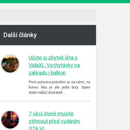
Další články
Užijte si zbytek léta s
VidaXL: Vychytávky na
zahradu i balkon
První polovina prázdnin je za námi, na
konec léta je ale ještě brzy. Srpen
stále nabízí dostatek…
7 věcí, které musíte
stihnout před vydáním
GTA VI