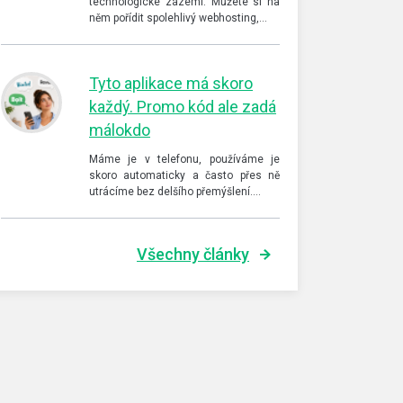
technologické zázemí. Můžete si na
něm pořídit spolehlivý webhosting,…
Tyto aplikace má skoro
každý. Promo kód ale zadá
málokdo
Máme je v telefonu, používáme je
skoro automaticky a často přes ně
utrácíme bez delšího přemýšlení.…
Všechny články