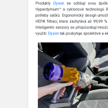
Produkty
Dyson
se odlišují svou špič
Hyperdymium™ a cyklonové technologii Ro
potřeby sáčků. Ergonomický design umožň
HEPA filtrací, která zachytává až 99,99 % 
Inteligentní senzory se přizpůsobují množs
využití.
Dyson
tak poskytuje spolehlivé a ek