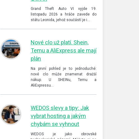
Grand Theft Auto VI vyjde 19.
listopadu 2026 a hráče zavede do
státu Leonida, jehož součástí je i…
Nové clo už platí. Shein,
Temu a AliExpress ale mají
plán
Na první pohled je to jednoduché:
nové clo může znamenat dražší
nákup. U SHEINu, Temu a
AliExpressu…
WEDOS slevy a tipy: Jak
vybrat hosting a jakým
chybám se vyhnout
WEDOS je jako obrovské