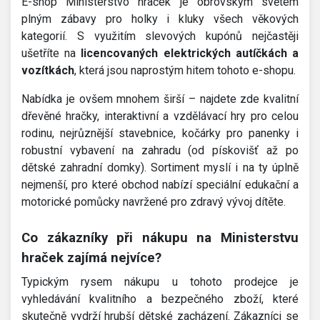
E-shop Ministerstvo hraček je obrovským světem
plným zábavy pro holky i kluky všech věkových
kategorií. S využitím slevových kupónů nejčastěji
ušetříte na
licencovaných elektrických autíčkách a
vozítkách
, která jsou naprostým hitem tohoto e-shopu.
Nabídka je ovšem mnohem širší – najdete zde kvalitní
dřevěné hračky, interaktivní a vzdělávací hry pro celou
rodinu, nejrůznější stavebnice, kočárky pro panenky i
robustní vybavení na zahradu (od pískovišť až po
dětské zahradní domky). Sortiment myslí i na ty úplně
nejmenší, pro které obchod nabízí speciální edukační a
motorické pomůcky navržené pro zdravý vývoj dítěte.
Co zákazníky při nákupu na Ministerstvu
hraček zajímá nejvíce?
Typickým rysem nákupu u tohoto prodejce je
vyhledávání kvalitního a bezpečného zboží, které
skutečně vydrží hrubší dětské zacházení. Zákazníci se