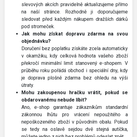
slevových akcích pravidelně aktualizujeme přímo
na naší stránce. Rozhodně ji doporučujeme
sledovat před každým nákupem dražších dárků
pod stromeček.
Jak mohu získat dopravu zdarma na svou
objednávku?
Doručení bez poplatku získáte zcela automaticky
v okamžiku, kdy celková hodnota vašeho zboží
překročí minimální limit stanovený e-shopem. V
průběhu roku pořádá obchod i speciální dny, kdy
je doprava plošně zdarma bez ohledu na výši
útraty.
Mohu zakoupenou hračku vrátit, pokud se
obdarovanému nebude líbit?
Ano, e-shop garantuje zákazníkům standardní
zákonnou lhůtu pro vrácení nepoužitého a
nepoškozeného zboží v původním obalu. Pokud
se tedy na oslavě sejdou dvě stejná autíčka,
můžete jedno z nich bez problémů odeslat zpět.